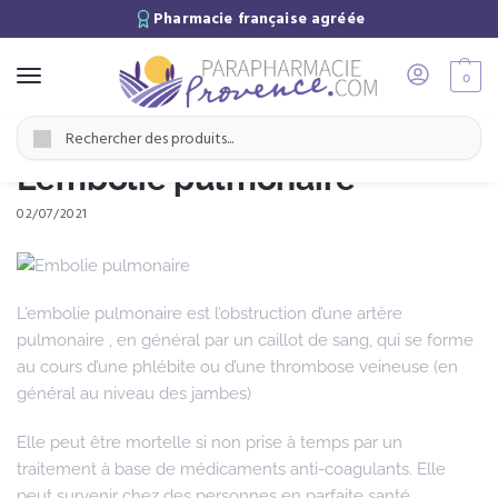
Pharmacie française agréée
0
Accueil
Santé & prévention
L’embolie pulmonaire
/
/
Recherche
L’embolie pulmonaire
02/07/2021
L’embolie pulmonaire est l’obstruction d’une artère
pulmonaire , en général par un caillot de sang, qui se forme
au cours d’une phlébite ou d’une thrombose veineuse (en
général au niveau des jambes)
Elle peut être mortelle si non prise à temps par un
traitement à base de médicaments anti-coagulants. Elle
peut survenir chez des personnes en parfaite santé.