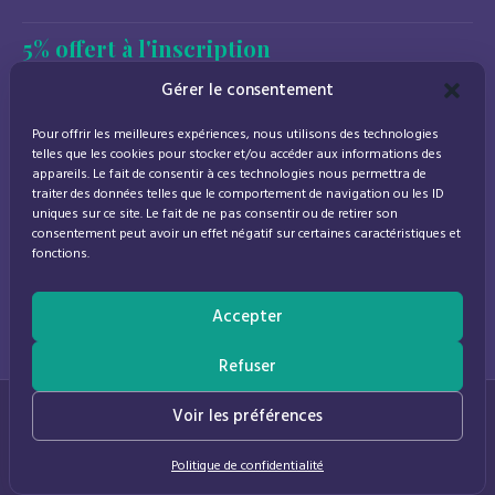
5% offert à l'inscription
Newsletter
Gérer le consentement
Promotions, conseils santé et nouveautés.
Pour offrir les meilleures expériences, nous utilisons des technologies
Désinscription à tout moment.
telles que les cookies pour stocker et/ou accéder aux informations des
appareils. Le fait de consentir à ces technologies nous permettra de
traiter des données telles que le comportement de navigation ou les ID
uniques sur ce site. Le fait de ne pas consentir ou de retirer son
consentement peut avoir un effet négatif sur certaines caractéristiques et
J'accepte de recevoir des emails marketing conformément à la
fonctions.
politique de confidentialité
Accepter
Refuser
© 2026
Parapharmacie Provence
— Pharmacie des Bastides
0
Voir les préférences
Politique de confidentialité