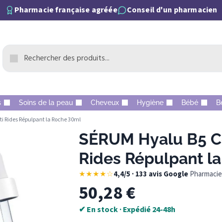
Pharmacie française agréée
Conseil d'un pharmacien
s
Soins de la peau
Cheveux
Hygiène
Bébé
B
i Rides Répulpant la Roche 30ml
SÉRUM Hyalu B5 Co
Rides Répulpant l
★★★★☆
4,4/5 · 133 avis Google
·
Pharmacie 
50,28
€
✔ En stock · Expédié 24-48h