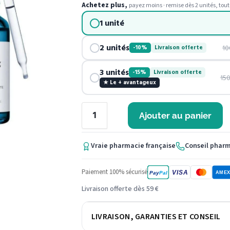
Achetez plus,
payez moins · remise dès 2 unités, tout
1 unité
2 unités
10
-10%
Livraison offerte
3 unités
-15%
Livraison offerte
15
★ Le + avantageux
Ajouter au panier
Vraie pharmacie française
Conseil phar
Paiement 100% sécurisé
VISA
Pay
Pal
AME
Livraison offerte dès 59 €
LIVRAISON, GARANTIES ET CONSEIL