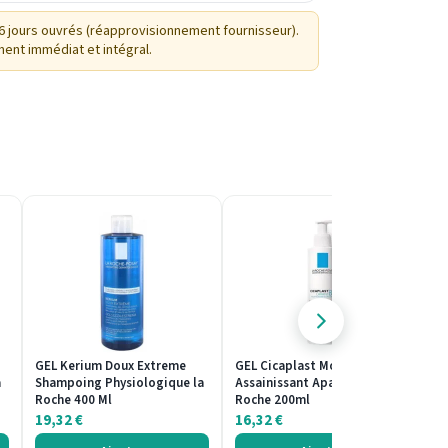
 jours ouvrés (réapprovisionnement fournisseur).
ment immédiat et intégral.
GEL Kerium Doux Extreme
GEL Cicaplast Moussant
GE
a
Shampoing Physiologique la
Assainissant Apaisant la
Ac
Roche 400 Ml
Roche 200ml
4
19,32
€
16,32
€
1