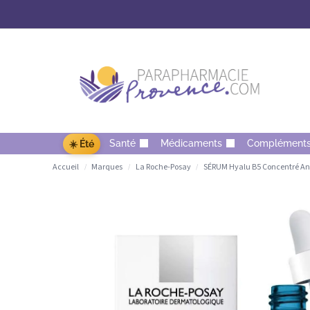
Santé
Médicaments
Complément
☀️ Été
Accueil
Marques
La Roche-Posay
SÉRUM Hyalu B5 Concentré Ant
/
/
/