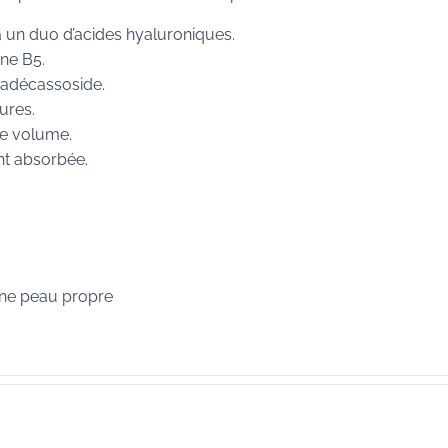
 un duo d’acides hyaluroniques.
ine B5.
madécassoside.
ures.
 de volume.
nt absorbée.
 une peau propre