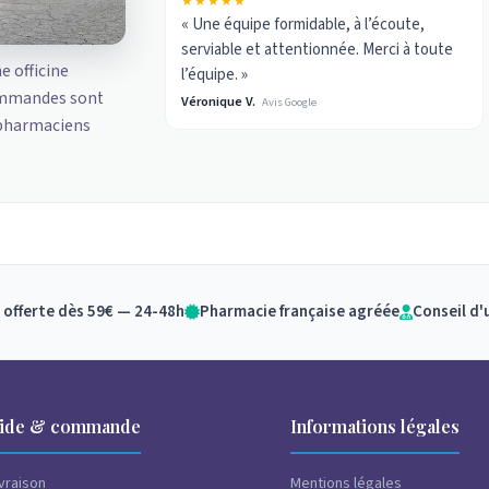
★★★★★
« Une équipe formidable, à l’écoute,
serviable et attentionnée. Merci à toute
ne officine
l’équipe. »
ommandes sont
Véronique V.
Avis Google
 pharmaciens
 offerte dès 59€ — 24-48h
Pharmacie française agréée
Conseil d'
ide & commande
Informations légales
ivraison
Mentions légales