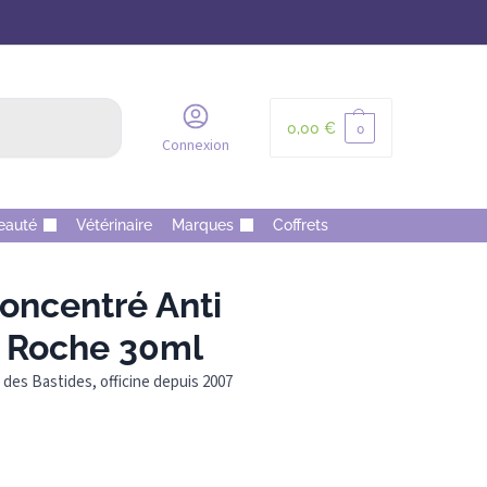
Recherche
0,00
€
0
Connexion
eauté
Vétérinaire
Marques
Coffrets
ncentré Anti
a Roche 30ml
des Bastides, officine depuis 2007