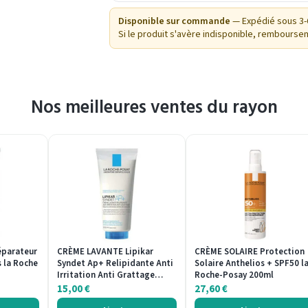
Disponible sur commande
— Expédié sous 3-6
Si le produit s'avère indisponible, rembourse
Nos meilleures ventes du rayon
éparateur
CRÈME LAVANTE Lipikar
CRÈME SOLAIRE Protection
 la Roche
Syndet Ap+ Relipidante Anti
Solaire Anthelios + SPF50 l
Irritation Anti Grattage…
Roche-Posay 200ml
15,00
€
27,60
€