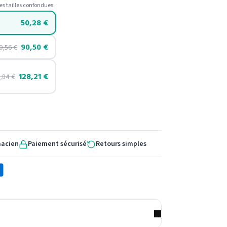
es tailles confondues
50,28
€
90,50
€
0,56
€
128,21
€
0,84
€
macien
Paiement sécurisé
Retours simples
X