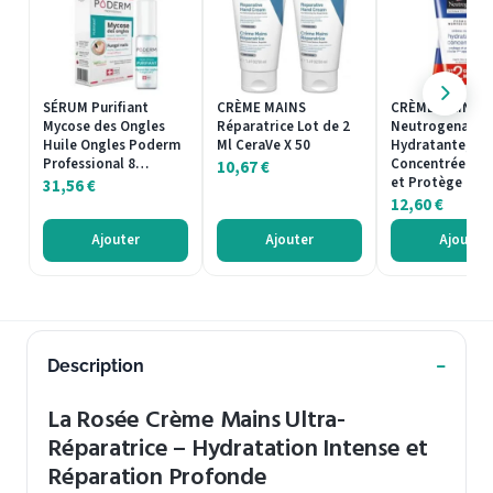
SÉRUM Purifiant
CRÈME MAINS
CRÈME MAINS
Mycose des Ongles
Réparatrice Lot de 2
Neutrogena
Huile Ongles Poderm
Ml CeraVe X 50
Hydratante,
Professional 8…
Concentrée Sou
10,67
€
et Protège Dès 
31,56
€
12,60
€
Ajouter
Ajouter
Ajouter
Description
La Rosée Crème Mains Ultra-
Réparatrice – Hydratation Intense et
Réparation Profonde