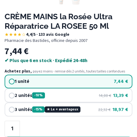
CRÈME MAINS la Rosée Ultra
Réparatrice LA ROSEE 50 Ml
★★★★☆
4,4/5 · 133 avis Google
·
Pharmacie des Bastides, officine depuis 2007
7,44
€
✔ Plus que 6 en stock · Expédié 24-48h
Achetez plus,
payez moins · remise dès 2 unités, toutes tailles confondues
1 unité
7,44
€
2 unités
13,39
€
14,88
€
-10%
3 unités
18,97
€
22,32
€
-15%
★ Le + avantageux