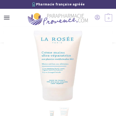
Pharmacie française agréée
0
Recherche