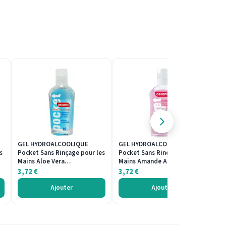
GEL HYDROALCOOLIQUE
GEL HYDROALCOOLIQUE
C
s
Pocket Sans Rinçage pour les
Pocket Sans Rinçage pour les
Go
Mains Aloe Vera…
Mains Amande Assanis…
C
3,72
€
3,72
€
2
Ajouter
Ajouter