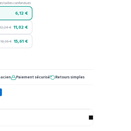
es tailles confondues
6,12
€
11,02
€
12,24
€
15,61
€
18,36
€
macien
Paiement sécurisé
Retours simples
X