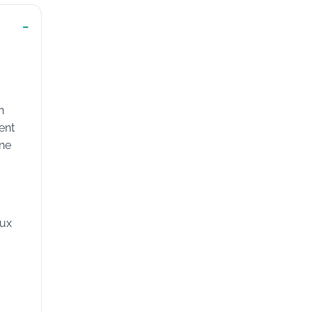
n
ent
une
aux