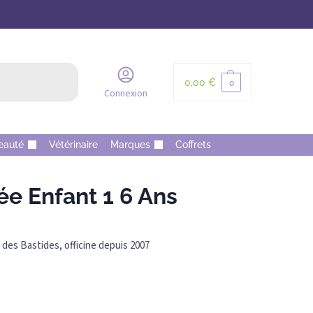
Recherche
0,00
€
0
Connexion
eauté
Vétérinaire
Marques
Coffrets
e Enfant 1 6 Ans
des Bastides, officine depuis 2007