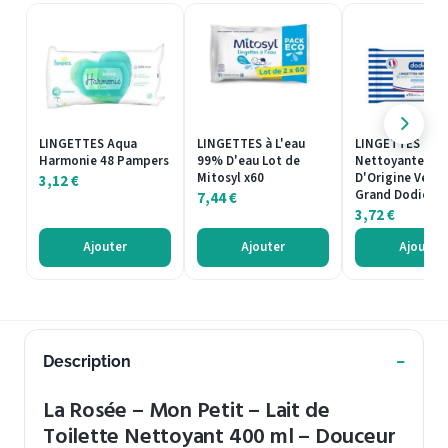
LINGETTES Aqua
LINGETTES à L'eau
LINGETTES
Harmonie 48 Pampers
99% D'eau Lot de
Nettoyantes Fi
Mitosyl x60
D'Origine Végét
3,12
€
Grand Dodie
7,44
€
3,72
€
Ajouter
Ajouter
Ajouter
Description
La Rosée – Mon Petit – Lait de
Toilette Nettoyant 400 ml – Douceur