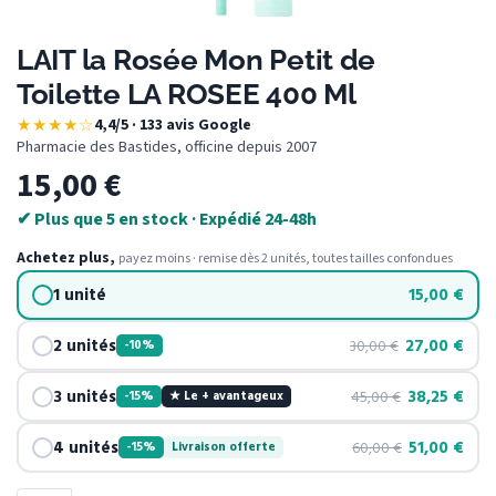
LAIT la Rosée Mon Petit de
Toilette LA ROSEE 400 Ml
★★★★☆
4,4/5 · 133 avis Google
·
Pharmacie des Bastides, officine depuis 2007
15,00
€
✔ Plus que 5 en stock · Expédié 24-48h
Achetez plus,
payez moins · remise dès 2 unités, toutes tailles confondues
1 unité
15,00
€
2 unités
27,00
€
30,00
€
-10%
3 unités
38,25
€
45,00
€
-15%
★ Le + avantageux
4 unités
51,00
€
60,00
€
-15%
Livraison offerte