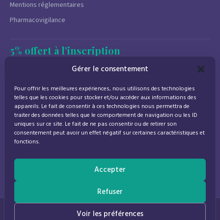
Mentions réglementaires
Pharmacovigilance
5% offert à l'inscription
Newsletter
Gérer le consentement
Promotions, conseils santé et nouveautés.
Pour offrir les meilleures expériences, nous utilisons des technologies
Désinscription à tout moment.
telles que les cookies pour stocker et/ou accéder aux informations des
appareils. Le fait de consentir à ces technologies nous permettra de
traiter des données telles que le comportement de navigation ou les ID
uniques sur ce site. Le fait de ne pas consentir ou de retirer son
consentement peut avoir un effet négatif sur certaines caractéristiques et
J'accepte de recevoir des emails marketing conformément à la
fonctions.
politique de confidentialité
Accepter
Refuser
© 2026
Parapharmacie Provence
— Pharmacie des Bastides
0
Voir les préférences