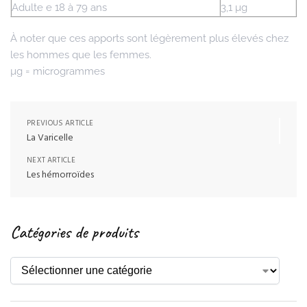
Adulte e 18 à 79 ans
3,1 µg
À noter que ces apports sont légèrement plus élevés chez
les hommes que les femmes.
µg = microgrammes
PREVIOUS ARTICLE
La Varicelle
NEXT ARTICLE
Les hémorroïdes
Catégories de produits