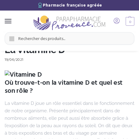
Pharmacie française agréée
0
Accueil
Ressources
Nutrition & Micronutrition
La Vitamine D
/
/
/
Recherche
La Vitamine D
19/04/2021
Où trouve-t-on la vitamine D et quel est
son rôle ?
La vitamine D joue un rôle essentiel dans le fonctionnement
de notre organisme. Présente principalement dans de
nombreux aliments, elle peut aussi être absorbée grâce à
l’exposition de la peau aux rayons du soleil. On dit que deux
à trois expositions des bras et du visage par semaine