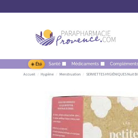
Santé
Médicaments
Complément
☀️ Été
Accueil
Hygiène
Menstruation
SERVIETTES HYGIÉNIQUES Nuit BIO 
/
/
/