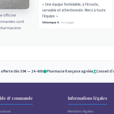
« Une équipe formidable, à l’écoute,
serviable et attentionnée. Merci à toute
ne officine
l’équipe. »
ommandes sont
Véronique V.
Avis Google
 pharmaciens
 offerte dès 59€ — 24-48h
Pharmacie française agréée
Conseil d'
ide & commande
Informations légales
ivraison
Mentions légales