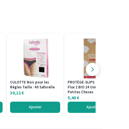
CULOTTE Noir pour les
PROTÈGE-SLIPS Classique
C
Règles Taille : 40 Saforelle
Flux 2 BIO 24 Unités les
Ré
Petites Choses
Fl
30,12
€
5,40
€
3
Ajouter
Ajouter