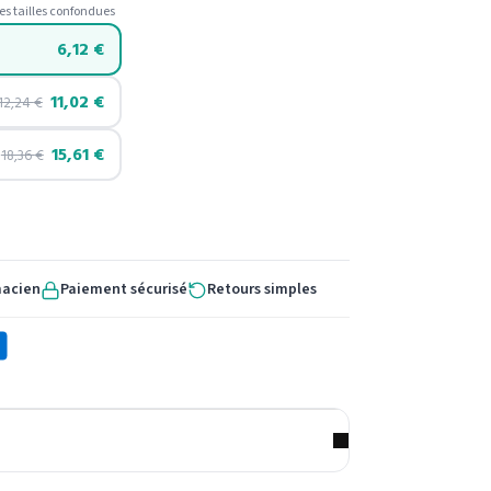
es tailles confondues
6,12
€
11,02
€
12,24
€
15,61
€
18,36
€
macien
Paiement sécurisé
Retours simples
X