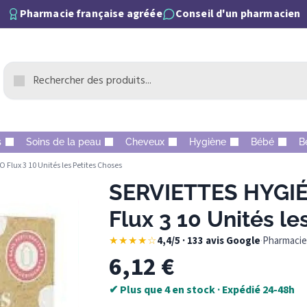
Pharmacie française agréée
Conseil d'un pharmacien
s
Soins de la peau
Cheveux
Hygiène
Bébé
B
Flux 3 10 Unités les Petites Choses
SERVIETTES HYGIÉ
Flux 3 10 Unités le
★★★★☆
4,4/5 · 133 avis Google
·
Pharmacie 
6,12
€
✔ Plus que 4 en stock · Expédié 24-48h