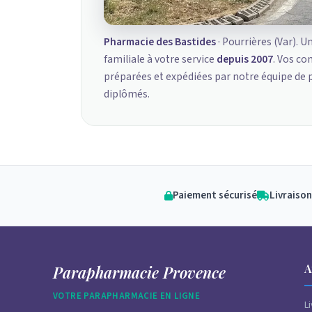
Pharmacie des Bastides
· Pourrières (Var). U
familiale à votre service
depuis 2007
. Vos c
préparées et expédiées par notre équipe de
diplômés.
Paiement sécurisé
Livraison
A
Parapharmacie Provence
VOTRE PARAPHARMACIE EN LIGNE
L