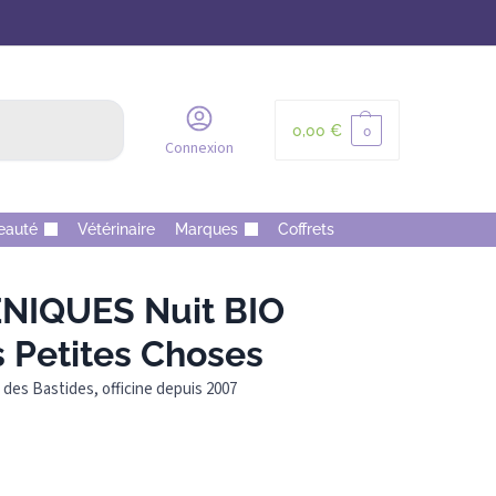
Recherche
0,00
€
0
Connexion
eauté
Vétérinaire
Marques
Coffrets
NIQUES Nuit BIO
s Petites Choses
des Bastides, officine depuis 2007