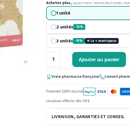
Achetez plus,
payez moins · remise dès 2 unités, tout
1 unité
2 unités
-10%
3 unités
-15%
★ Le + avantageux
Ajouter au panier
Vraie pharmacie française
Conseil phar
Paiement 100% sécurisé
VISA
Pay
Pal
AME
Livraison offerte dès 59 €
LIVRAISON, GARANTIES ET CONSEIL