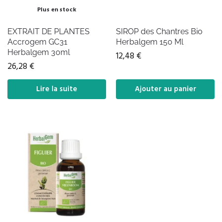
Plus en stock
EXTRAIT DE PLANTES
SIROP des Chantres Bio
Accrogem GC31
Herbalgem 150 Ml
Herbalgem 30ml
12,48
€
26,28
€
Lire la suite
Ajouter au panier