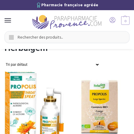
Pharmacie française agréée
0
Accueil
Marques
Herbalgem
/
/
Recherche
Herbalgem