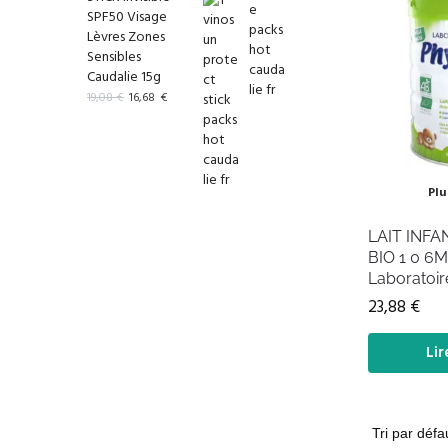
SPF50 Visage
Lèvres Zones
Sensibles
Caudalie 15g
19,08
€
16,68
€
Plu
LAIT INFA
BIO 1 0 6
Laboratoir
23,88
€
Lir