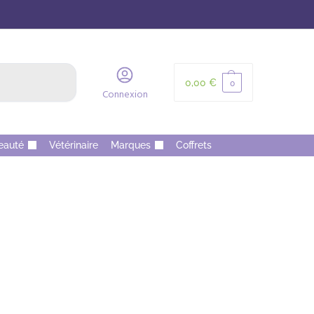
Recherche
0,00
€
0
Connexion
eauté
Vétérinaire
Marques
Coffrets