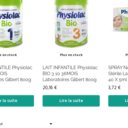
s en stock
Plus en stock
P
NTILE Physiolac
LAIT INFANTILE Physiolac
SPRAY N
MOIS
BIO 3 10 36MOIS
Stérile L
es Gilbert 800g
Laboratoires Gilbert 800g
40 X 5ml
20,16
€
3,72
€
e la suite
Lire la suite
L