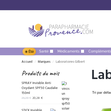
Santé
Médicaments
Complément
☀️ Été
Accueil
Marques
Laboratoires Gilbert
/
/
Lab
Produits du mois
SPRAY Invisible Anti
Oxydant SPF50 Caudalie
150ml
26,28
€
20,28
€
STICK Invisible