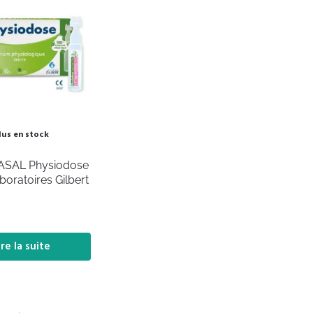
lus en stock
ASAL Physiodose
aboratoires Gilbert
ire la suite