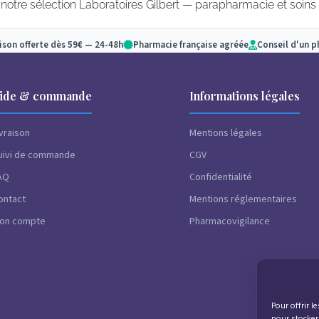
otre sélection Laboratoires Gilbert — parapharmacie et soins 
aison offerte dès 59€ — 24-48h
Pharmacie française agréée
Conseil d'un 
ide & commande
Informations légales
ivraison
Mentions légales
uivi de commande
CGV
AQ
Confidentialité
ontact
Mentions réglementaires
on compte
Pharmacovigilance
Pour offrir l
pour stocker