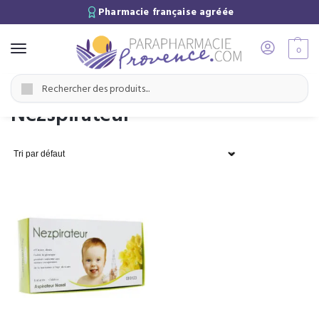
Pharmacie française agréée
0
Accueil
Marques
Nezspirateur
/
/
Recherche
Nezspirateur