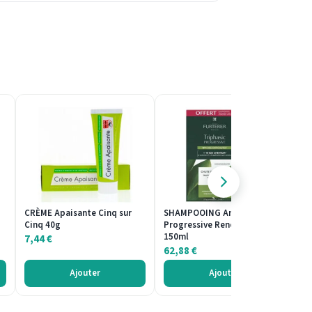
CRÈME Apaisante Cinq sur
SHAMPOOING Antichute
HU
Cinq 40g
Progressive René Furterer
Éc
150ml
Me
7,44
€
62,88
€
1
Ajouter
Ajouter