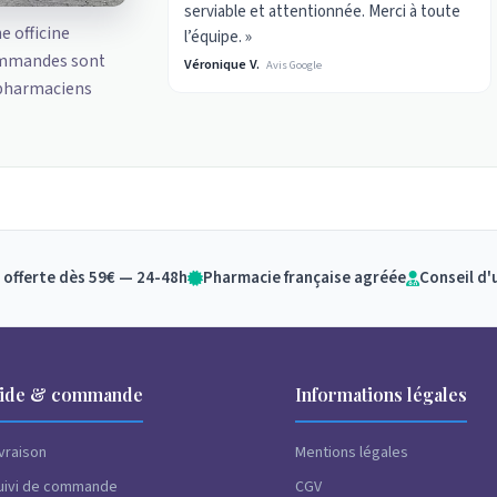
serviable et attentionnée. Merci à toute
ne officine
l’équipe. »
ommandes sont
Véronique V.
Avis Google
 pharmaciens
 offerte dès 59€ — 24-48h
Pharmacie française agréée
Conseil d'
ide & commande
Informations légales
ivraison
Mentions légales
uivi de commande
CGV