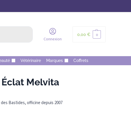
Recherche
0,00
€
0
Connexion
eauté
Vétérinaire
Marques
Coffrets
Éclat Melvita
des Bastides, officine depuis 2007