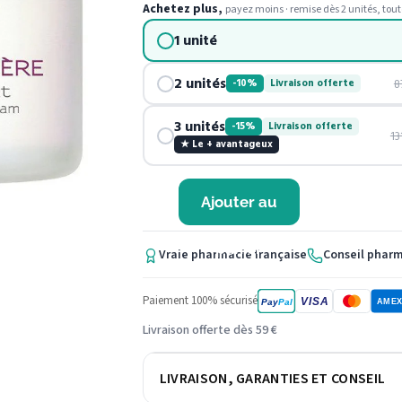
Achetez plus,
payez moins · remise dès 2 unités, tout
1 unité
2 unités
8
-10%
Livraison offerte
3 unités
-15%
Livraison offerte
13
★ Le + avantageux
Ajouter au
panier
Vraie pharmacie française
Conseil phar
Paiement 100% sécurisé
VISA
Pay
Pal
AME
Livraison offerte dès 59 €
LIVRAISON, GARANTIES ET CONSEIL