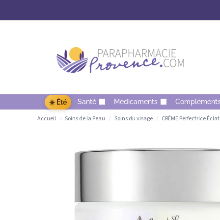
Santé
Médicaments
Complément
☀️ Été
Accueil
Soins de la Peau
Soins du visage
CRÈME Perfectrice Éclat
/
/
/