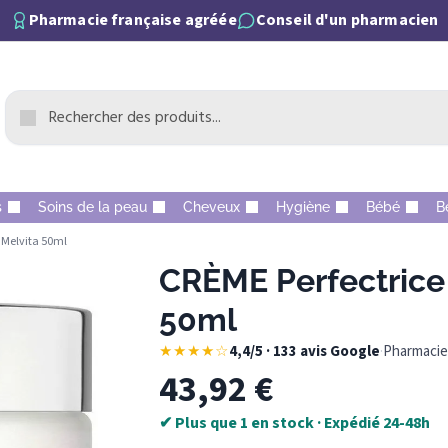
Pharmacie française agréée
Conseil d'un pharmacien
s
Soins de la peau
Cheveux
Hygiène
Bébé
B
 Melvita 50ml
CRÈME Perfectrice 
50ml
★★★★☆
4,4/5 · 133 avis Google
·
Pharmacie 
43,92
€
✔ Plus que 1 en stock · Expédié 24-48h