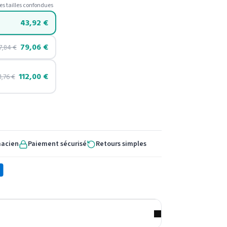
es tailles confondues
43,92
€
79,06
€
7,84
€
112,00
€
1,76
€
macien
Paiement sécurisé
Retours simples
X