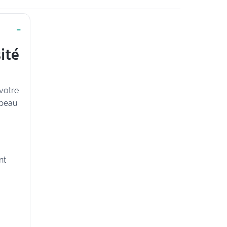
ité
 votre
 peau
nt