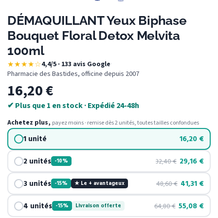
DÉMAQUILLANT Yeux Biphase
Bouquet Floral Detox Melvita
100ml
★★★★☆
4,4/5 · 133 avis Google
·
Pharmacie des Bastides, officine depuis 2007
16,20
€
✔ Plus que 1 en stock · Expédié 24-48h
Achetez plus,
payez moins · remise dès 2 unités, toutes tailles confondues
1 unité
16,20
€
2 unités
29,16
€
32,40
€
-10%
3 unités
41,31
€
48,60
€
-15%
★ Le + avantageux
4 unités
55,08
€
64,80
€
-15%
Livraison offerte