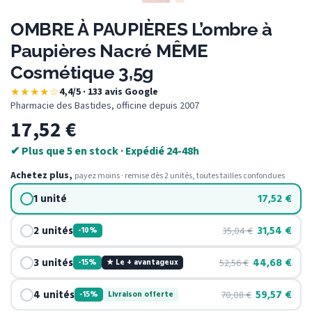
OMBRE À PAUPIÈRES L’ombre à
Paupières Nacré MÊME
Cosmétique 3,5g
★★★★☆
4,4/5 · 133 avis Google
·
Pharmacie des Bastides, officine depuis 2007
17,52
€
✔ Plus que 5 en stock · Expédié 24-48h
Achetez plus,
payez moins · remise dès 2 unités, toutes tailles confondues
1 unité
17,52
€
2 unités
31,54
€
35,04
€
-10%
3 unités
44,68
€
52,56
€
-15%
★ Le + avantageux
4 unités
59,57
€
70,08
€
-15%
Livraison offerte