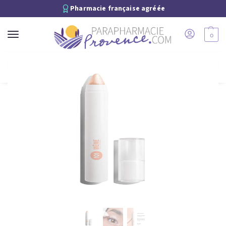
Pharmacie française agréée
0
Recherche