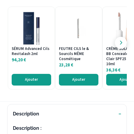
SÉRUM Advanced Cils
FEUTRE CILS le &
CRÈME SOLAIRE
Revitalash 2ml
Sourcils MÊME
BB Concealer T
Cosmétique
Clair SPF25 Erb
94,20
€
10ml
23,28
€
36,36
€
Ajouter
Ajouter
Ajouter
Description
Description :