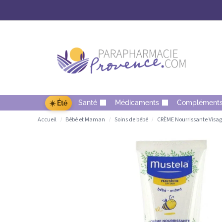
Santé
Médicaments
Complément
☀️ Été
Accueil
Bébé et Maman
Soins de bébé
CRÈME Nourrissante Visag
/
/
/