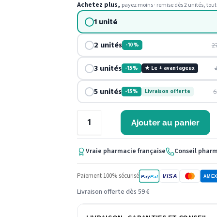
Achetez plus,
payez moins · remise dès 2 unités, tout
1 unité
2 unités
2
-10%
3 unités
-15%
★ Le + avantageux
5 unités
6
-15%
Livraison offerte
Ajouter au panier
Vraie pharmacie française
Conseil phar
Paiement 100% sécurisé
VISA
Pay
Pal
AME
Livraison offerte dès 59 €