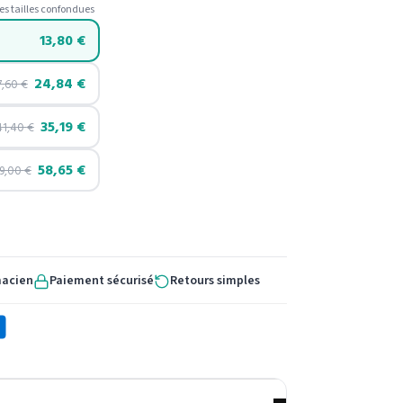
es tailles confondues
13,80
€
24,84
€
7,60
€
35,19
€
41,40
€
58,65
€
9,00
€
macien
Paiement sécurisé
Retours simples
X