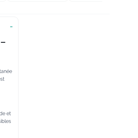
 –
utanée
st
de et
ibles