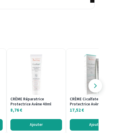
CRÈME Réparatrice
CRÈME Cicalfate Réparatrice
LO
Protectrice Avène 40ml
Protectrice Avène 100ml
Ré
8,76
€
17,52
€
1
Ajouter
Ajouter