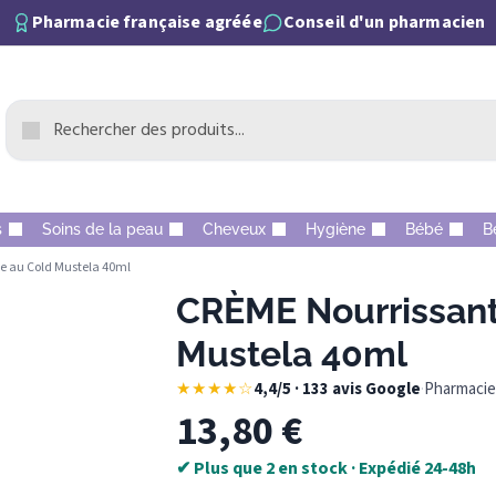
Pharmacie française agréée
Conseil d'un pharmacien
s
Soins de la peau
Cheveux
Hygiène
Bébé
B
e au Cold Mustela 40ml
CRÈME Nourrissant
Mustela 40ml
★★★★☆
4,4/5 · 133 avis Google
·
Pharmacie 
13,80
€
✔ Plus que 2 en stock · Expédié 24-48h