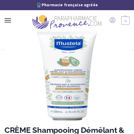
Pharmacie française agréée
0
Recherche
CRÈME Shampooing Démêlant &