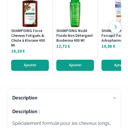
SHAMPOING Force
SHAMPOING Nodé
SHAMPOOING
Cheveux Fatigués &
Fluide Non Détergent
Forcapil Fortifi
Chute à Klorane 400
Bioderma 400 Ml
Arkopharma 20
Ml
12,72
€
10,08
€
16,20
€
Ajouter
Ajouter
Ajouter
Description
Description :
Spécialement formulé pour les cheveux longs,