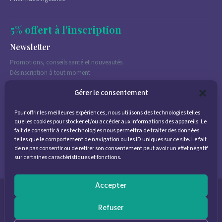
5% offert à l'inscription
Newsletter
Promotions, conseils santé et nouveautés.
Désinscription à tout moment.
Gérer le consentement
Pour offrir les meilleures expériences, nous utilisons des technologies telles
J'accepte de recevoir des emails marketing conformément à la
que les cookies pour stocker et/ou accéder aux informations des appareils. Le
politique de confidentialité
fait de consentir à ces technologies nous permettra de traiter des données
telles que le comportement de navigation ou les ID uniques sur ce site. Le fait
de ne pas consentir ou de retirer son consentement peut avoir un effet négatif
sur certaines caractéristiques et fonctions.
Accepter
© 2026
Parapharmacie Provence
— Pharmacie des Bastides
Refuser