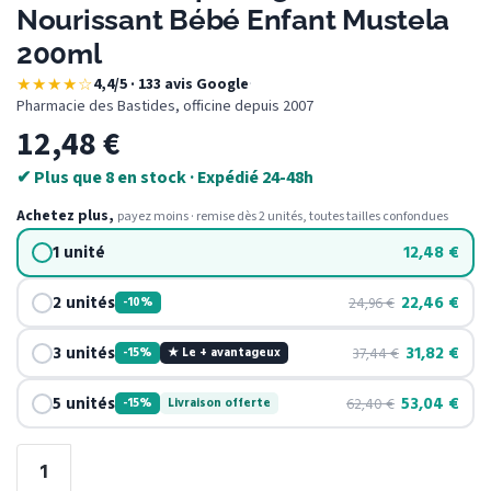
Nourissant Bébé Enfant Mustela
200ml
★★★★☆
4,4/5 · 133 avis Google
·
Pharmacie des Bastides, officine depuis 2007
12,48
€
✔ Plus que 8 en stock · Expédié 24-48h
Achetez plus,
payez moins · remise dès 2 unités, toutes tailles confondues
1 unité
12,48
€
2 unités
22,46
€
24,96
€
-10%
3 unités
31,82
€
37,44
€
-15%
★ Le + avantageux
5 unités
53,04
€
62,40
€
-15%
Livraison offerte