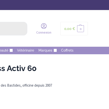
Recherche
0,00
€
0
Connexion
eauté
Vétérinaire
Marques
Coffrets
s Activ 60
des Bastides, officine depuis 2007