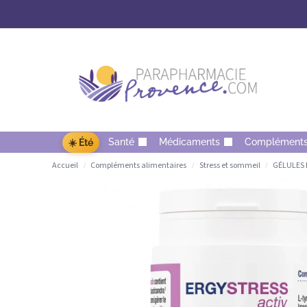
Santé
Médicaments
Complément
☀️ Été
Accueil
Compléments alimentaires
Stress et sommeil
GÉLULES E
/
/
/