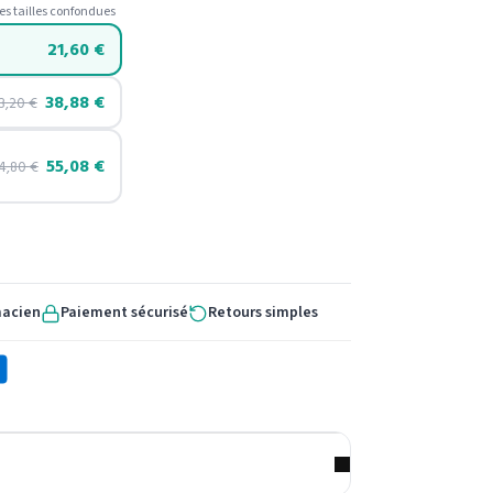
es tailles confondues
21,60
€
38,88
€
3,20
€
55,08
€
4,80
€
macien
Paiement sécurisé
Retours simples
X