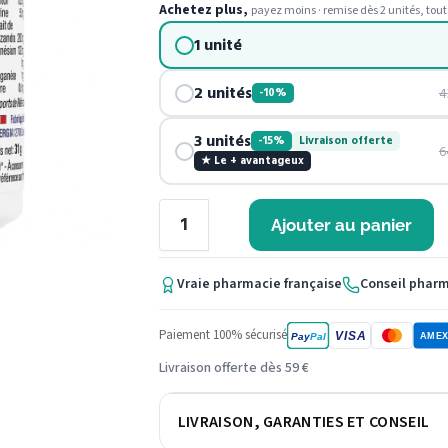
Achetez plus,
payez moins · remise dès 2 unités, tout
1 unité
2 unités
4
-10%
3 unités
-15%
Livraison offerte
6
★ Le + avantageux
Ajouter au panier
Vraie pharmacie française
Conseil phar
Paiement 100% sécurisé
VISA
Pay
Pal
AME
Livraison offerte dès 59 €
LIVRAISON, GARANTIES ET CONSEIL