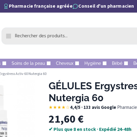
Pharmacie française agréée
Conseil d'un pharmacien
s
Soins de la peau
Cheveux
Hygiène
Bébé
B
rgystress Activ 60 Nutergia 60
GÉLULES Ergystres
Nutergia 60
★★★★☆
4,4/5 · 133 avis Google
·
Pharmacie 
21,60
€
✔ Plus que 8 en stock · Expédié 24-48h