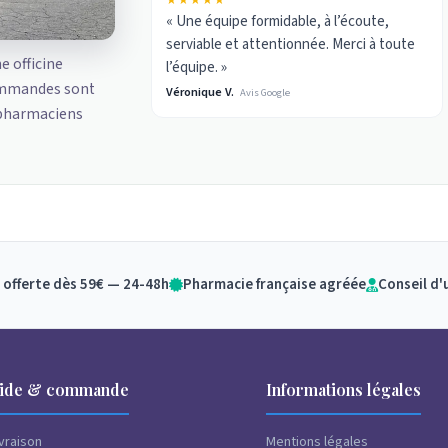
★★★★★
« Une équipe formidable, à l’écoute,
serviable et attentionnée. Merci à toute
ne officine
l’équipe. »
ommandes sont
Véronique V.
Avis Google
 pharmaciens
 offerte dès 59€ — 24-48h
Pharmacie française agréée
Conseil d'
ide & commande
Informations légales
ivraison
Mentions légales