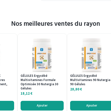
Nos meilleures ventes du rayon
X
GÉLULES Ergycébé
GÉLULES Ergycébé
ires
Multivitamines Formule
Multivitamines 90 Nutergia
ment,
Optimisée 30 Nutergia 30
90 Gélules
Gélules
28,80
€
18,12
€
Ajouter
Ajouter