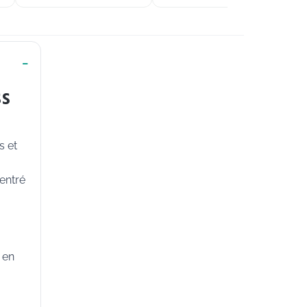
ss
s et
centré
 en