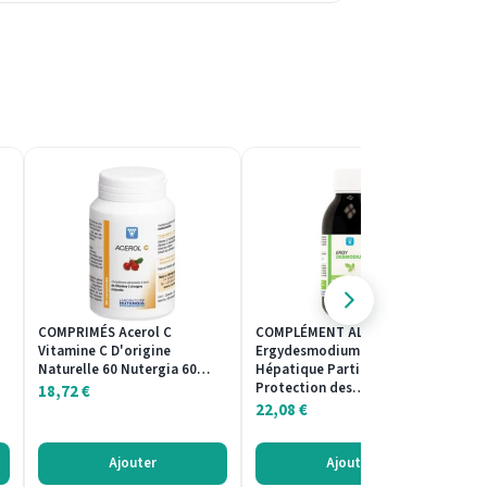
COMPRIMÉS Acerol C
COMPLÉMENT ALIMENTAIRE
M
Vitamine C D'origine
Ergydesmodium Fonction
1
Naturelle 60 Nutergia 60…
Hépatique Participe à la
1
Protection des…
18,72
€
22,08
€
Ajouter
Ajouter