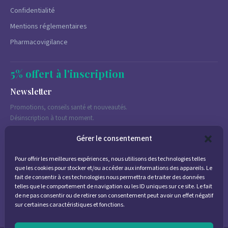
Confidentialité
Mentions réglementaires
Pharmacovigilance
5% offert à l'inscription
Newsletter
Promotions, conseils santé et nouveautés.
Désinscription à tout moment.
Gérer le consentement
Pour offrir les meilleures expériences, nous utilisons des technologies telles
J'accepte de recevoir des emails marketing conformément à la
que les cookies pour stocker et/ou accéder aux informations des appareils. Le
politique de confidentialité
fait de consentir à ces technologies nous permettra de traiter des données
telles que le comportement de navigation ou les ID uniques sur ce site. Le fait
de ne pas consentir ou de retirer son consentement peut avoir un effet négatif
sur certaines caractéristiques et fonctions.