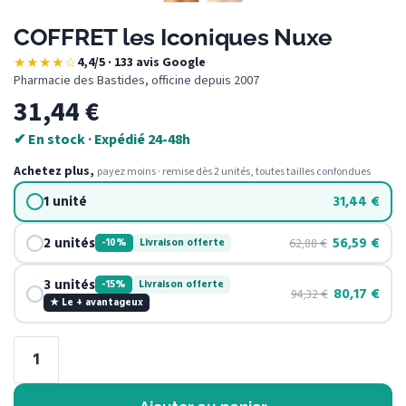
COFFRET les Iconiques Nuxe
★★★★☆
4,4/5 · 133 avis Google
·
Pharmacie des Bastides, officine depuis 2007
31,44
€
✔ En stock · Expédié 24-48h
Achetez plus,
payez moins · remise dès 2 unités, toutes tailles confondues
1 unité
31,44
€
2 unités
56,59
€
62,88
€
-10%
Livraison offerte
3 unités
-15%
Livraison offerte
80,17
€
94,32
€
★ Le + avantageux