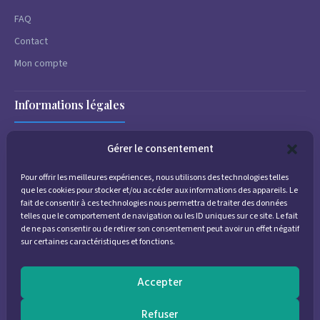
FAQ
Contact
Mon compte
Informations légales
Mentions légales
Gérer le consentement
CGV
Pour offrir les meilleures expériences, nous utilisons des technologies telles
Confidentialité
que les cookies pour stocker et/ou accéder aux informations des appareils. Le
fait de consentir à ces technologies nous permettra de traiter des données
Mentions réglementaires
telles que le comportement de navigation ou les ID uniques sur ce site. Le fait
de ne pas consentir ou de retirer son consentement peut avoir un effet négatif
Pharmacovigilance
sur certaines caractéristiques et fonctions.
5% offert à l'inscription
Accepter
Newsletter
Refuser