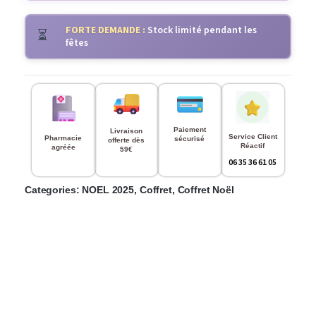
FORTE DEMANDE :
Stock limité pendant les
⏳
fêtes
Paiement
Livraison
Service Client
Pharmacie
sécurisé
offerte dès
Réactif
agréée
59€
06 35 36 61 05
Categories:
NOEL 2025
,
Coffret
,
Coffret Noël