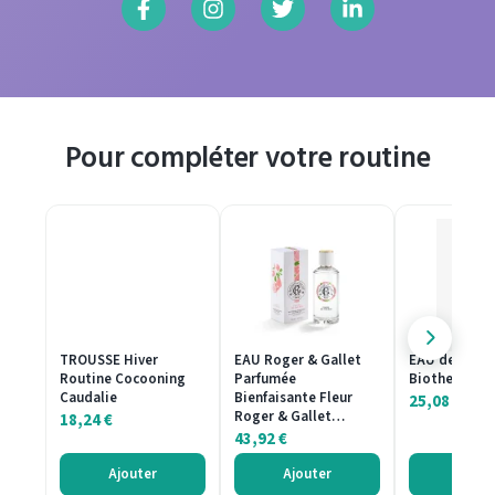
Pour compléter votre routine
TROUSSE Hiver
EAU Roger & Gallet
EAU de Toile
Routine Cocooning
Parfumée
Biotherm 50
Caudalie
Bienfaisante Fleur
25,08
€
Roger & Gallet…
18,24
€
43,92
€
Ajouter
Ajouter
Ajout