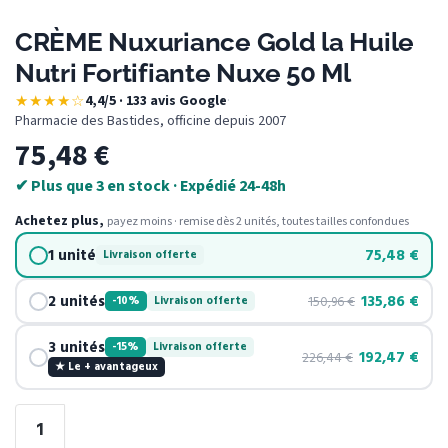
CRÈME Nuxuriance Gold la Huile
Nutri Fortifiante Nuxe 50 Ml
★★★★☆
4,4/5 · 133 avis Google
·
Pharmacie des Bastides, officine depuis 2007
75,48
€
✔ Plus que 3 en stock · Expédié 24-48h
Achetez plus,
payez moins · remise dès 2 unités, toutes tailles confondues
1 unité
75,48
€
Livraison offerte
2 unités
135,86
€
150,96
€
-10%
Livraison offerte
3 unités
-15%
Livraison offerte
192,47
€
226,44
€
★ Le + avantageux