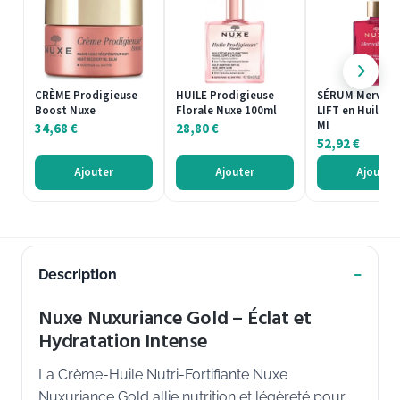
CRÈME Prodigieuse
HUILE Prodigieuse
SÉRUM Merveill
Boost Nuxe
Florale Nuxe 100ml
LIFT en Huile N
Ml
34,68
€
28,80
€
52,92
€
Ajouter
Ajouter
Ajouter
Description
Nuxe Nuxuriance Gold – Éclat et
Hydratation Intense
La Crème-Huile Nutri-Fortifiante Nuxe
Nuxuriance Gold allie nutrition et légèreté pour