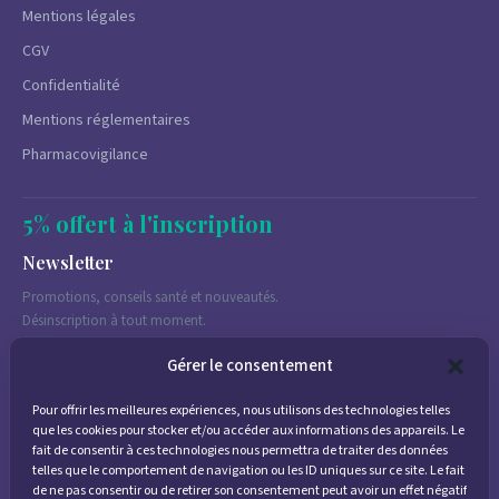
Mentions légales
CGV
Confidentialité
Mentions réglementaires
Pharmacovigilance
5% offert à l'inscription
Newsletter
Promotions, conseils santé et nouveautés.
Désinscription à tout moment.
Gérer le consentement
Pour offrir les meilleures expériences, nous utilisons des technologies telles
J'accepte de recevoir des emails marketing conformément à la
que les cookies pour stocker et/ou accéder aux informations des appareils. Le
politique de confidentialité
fait de consentir à ces technologies nous permettra de traiter des données
telles que le comportement de navigation ou les ID uniques sur ce site. Le fait
de ne pas consentir ou de retirer son consentement peut avoir un effet négatif