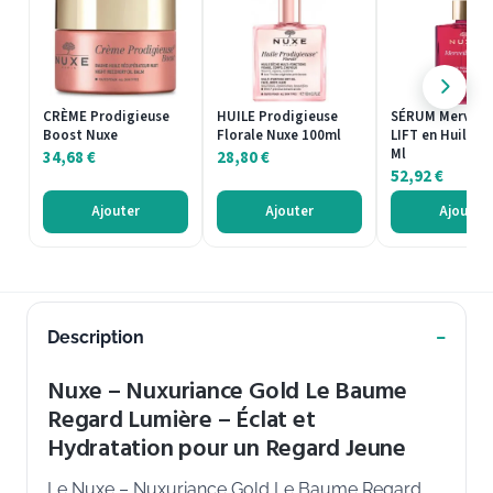
CRÈME Prodigieuse
HUILE Prodigieuse
SÉRUM Merveill
Boost Nuxe
Florale Nuxe 100ml
LIFT en Huile N
Ml
34,68
€
28,80
€
52,92
€
Ajouter
Ajouter
Ajouter
Description
Nuxe – Nuxuriance Gold Le Baume
Regard Lumière – Éclat et
Hydratation pour un Regard Jeune
Le Nuxe – Nuxuriance Gold Le Baume Regard