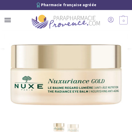
Pharmacie française agréée
0
Recherche