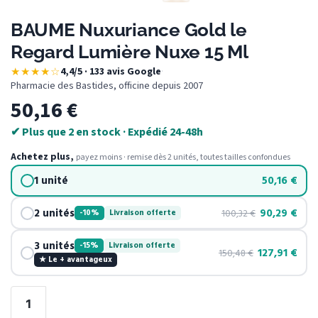
BAUME Nuxuriance Gold le
Regard Lumière Nuxe 15 Ml
★★★★☆
4,4/5 · 133 avis Google
·
Pharmacie des Bastides, officine depuis 2007
50,16
€
✔ Plus que 2 en stock · Expédié 24-48h
Achetez plus,
payez moins · remise dès 2 unités, toutes tailles confondues
1 unité
50,16
€
2 unités
90,29
€
100,32
€
-10%
Livraison offerte
3 unités
-15%
Livraison offerte
127,91
€
150,48
€
★ Le + avantageux