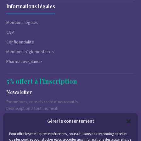
Informations légales
Mentions légales
CGV
Confidentialité
Mentions réglementaires
Pharmacovigilance
5% offert à l'inscription
Newsletter
Promotions, conseils santé et nouveautés.
Désinscription à tout moment.
Gérer le consentement
Pour offrir les meilleures expériences, nous utilisons des technologies telles
J'accepte de recevoir des emails marketing conformément à la
que les cookies pour stocker et/ou accéder aux informations des appareils. Le