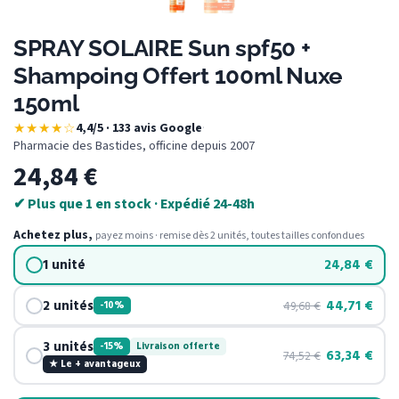
SPRAY SOLAIRE Sun spf50 +
Shampoing Offert 100ml Nuxe
150ml
★★★★☆
4,4/5 · 133 avis Google
·
Pharmacie des Bastides, officine depuis 2007
24,84
€
✔ Plus que 1 en stock · Expédié 24-48h
Achetez plus,
payez moins · remise dès 2 unités, toutes tailles confondues
1 unité
24,84
€
2 unités
44,71
€
49,68
€
-10%
3 unités
-15%
Livraison offerte
63,34
€
74,52
€
★ Le + avantageux