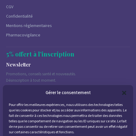
CGV
Confidentialité
Mentions réglementaires
Pharmacovigilance
5% offert à l'inscription
Newsletter
Promotions, conseils santé et nouveautés.
Désinscription à tout moment.
Gérer le consentement
Pour offrir les meilleures expériences, nous utilisons des technologies telles
J'accepte de recevoir des emails marketing conformément à la
que les cookies pour stocker et/ou accéder aux informations des appareils. Le
politique de confidentialité
fait de consentir à ces technologies nous permettra de traiter des données
telles que le comportement de navigation ou les ID uniques sur ce site. Le fait
de ne pas consentir ou de retirer son consentement peut avoir un effet négatif
sur certaines caractéristiques et fonctions.