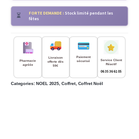
FORTE DEMANDE :
Stock limité pendant les
⏳
fêtes
Paiement
Livraison
Service Client
Pharmacie
sécurisé
offerte dès
Réactif
agréée
59€
06 35 36 61 05
Categories:
NOEL 2025
,
Coffret
,
Coffret Noël