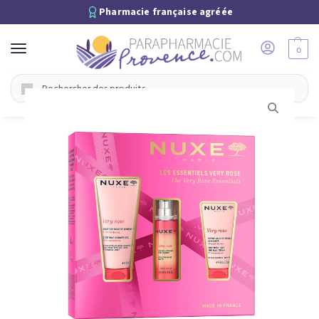
Pharmacie française agréée
0
Recherche