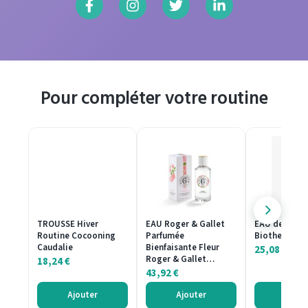
Pour compléter votre routine
TROUSSE Hiver
EAU Roger & Gallet
EAU de Toile
Routine Cocooning
Parfumée
Biotherm 50
Caudalie
Bienfaisante Fleur
25,08
€
Roger & Gallet…
18,24
€
43,92
€
Ajouter
Ajouter
Ajout