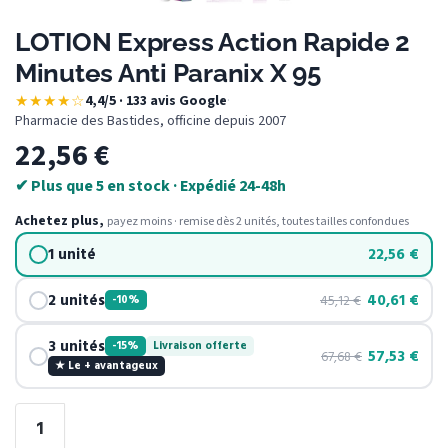
LOTION Express Action Rapide 2
Minutes Anti Paranix X 95
★★★★☆
4,4/5 · 133 avis Google
·
Pharmacie des Bastides, officine depuis 2007
22,56
€
✔ Plus que 5 en stock · Expédié 24-48h
Achetez plus,
payez moins · remise dès 2 unités, toutes tailles confondues
1 unité
22,56
€
2 unités
40,61
€
45,12
€
-10%
3 unités
-15%
Livraison offerte
57,53
€
67,68
€
★ Le + avantageux