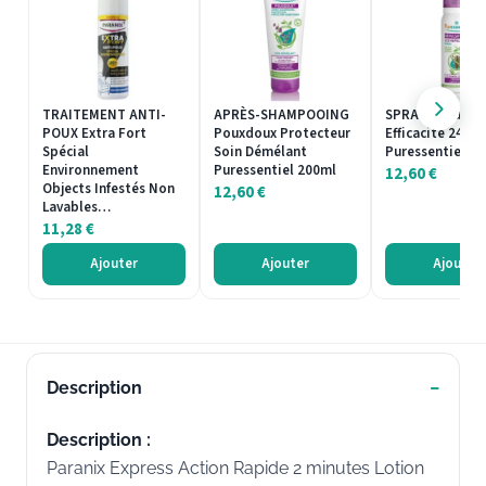
TRAITEMENT ANTI-
APRÈS-SHAMPOOING
SPRAY Répulsif
POUX Extra Fort
Pouxdoux Protecteur
Efficacité 24H
Spécial
Soin Démélant
Puressentiel 7
Environnement
Puressentiel 200ml
12,60
€
Objects Infestés Non
12,60
€
Lavables…
11,28
€
Ajouter
Ajouter
Ajouter
Description
Description :
Paranix Express Action Rapide 2 minutes Lotion