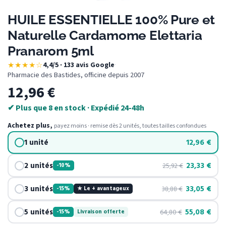
HUILE ESSENTIELLE 100% Pure et
Naturelle Cardamome Elettaria
Pranarom 5ml
★★★★☆
4,4/5 · 133 avis Google
·
Pharmacie des Bastides, officine depuis 2007
12,96
€
✔ Plus que 8 en stock · Expédié 24-48h
Achetez plus,
payez moins · remise dès 2 unités, toutes tailles confondues
1 unité
12,96
€
2 unités
23,33
€
25,92
€
-10%
3 unités
33,05
€
38,88
€
-15%
★ Le + avantageux
5 unités
55,08
€
64,80
€
-15%
Livraison offerte