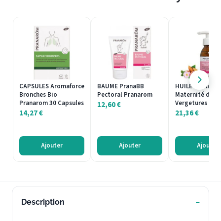
CAPSULES Aromaforce
BAUME PranaBB
HUILE PranaBB 
Bronches Bio
Pectoral Pranarom
Maternité de M
Pranarom 30 Capsules
Vergetures Pra
12,60
€
14,27
€
21,36
€
Ajouter
Ajouter
Ajouter
Description