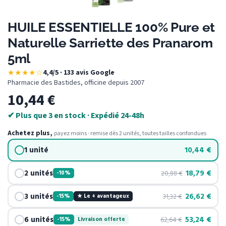
HUILE ESSENTIELLE 100% Pure et
Naturelle Sarriette des Pranarom
5ml
★★★★☆
4,4/5 · 133 avis Google
·
Pharmacie des Bastides, officine depuis 2007
10,44
€
✔ Plus que 3 en stock · Expédié 24-48h
Achetez plus,
payez moins · remise dès 2 unités, toutes tailles confondues
1 unité
10,44
€
2 unités
18,79
€
20,88
€
-10%
3 unités
26,62
€
31,32
€
-15%
★ Le + avantageux
6 unités
53,24
€
62,64
€
-15%
Livraison offerte