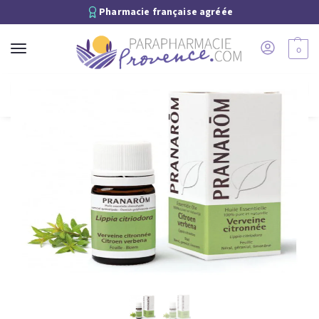
Pharmacie française agréée
0
Recherche