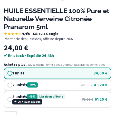
HUILE ESSENTIELLE 100% Pure et
Naturelle Verveine Citronée
Pranarom 5ml
★★★★☆
4,4/5 · 133 avis Google
·
Pharmacie des Bastides, officine depuis 2007
24,00
€
✔ En stock · Expédié 24-48h
Achetez plus,
payez moins · remise dès 2 unités, toutes tailles confondues
1 unité
24,00
€
2 unités
43,20
€
48,00
€
-10%
3 unités
-15%
Livraison offerte
61,20
€
72,00
€
★ Le + avantageux