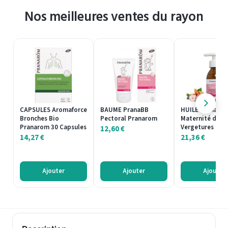
Nos meilleures ventes du rayon
CAPSULES Aromaforce
BAUME PranaBB
HUILE PranaBB 
Bronches Bio
Pectoral Pranarom
Maternité de M
Pranarom 30 Capsules
Vergetures Pra
12,60
€
14,27
€
21,36
€
Ajouter
Ajouter
Ajouter