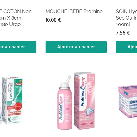
E COTON Non
MOUCHE-BÉBÉ Prorhinel
SOIN Hyg
0cm X 8cm
Sec Ou Ir
10,08
€
 180 Urgo
100ml
7,56
€
er au panier
Ajouter au panier
Ajou