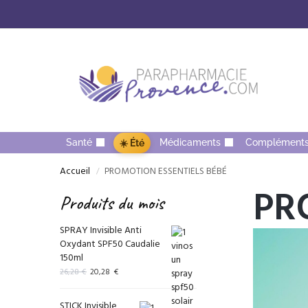
Santé
Médicaments
Complément
☀️ Été
Accueil
PROMOTION ESSENTIELS BÉBÉ
/
PR
Produits du mois
SPRAY Invisible Anti
Oxydant SPF50 Caudalie
150ml
26,28
€
20,28
€
STICK Invisible