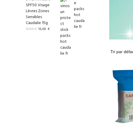
SPF50 Visage
Lèvres Zones
Sensibles
Caudalie 15g
19,08
€
16,68
€