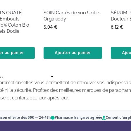
TS OUATE
SOIN Carrés de 100 Unités
SÉRUM 
 Embouts
Orgakiddy
Docteur 
00% Coton Bio
5,04
€
6,12
€
ets Dodie
er au panier
Ajouter au panier
Ajou
 promotionnelles vous permettent de retrouver vos indispensab
ité ni la sécurité. Profitez des meilleures marques de parapharm
e et confortable, jour après jour.
aison offerte dès 59€ — 24-48h
Pharmacie française agréée
Conseil d'un 