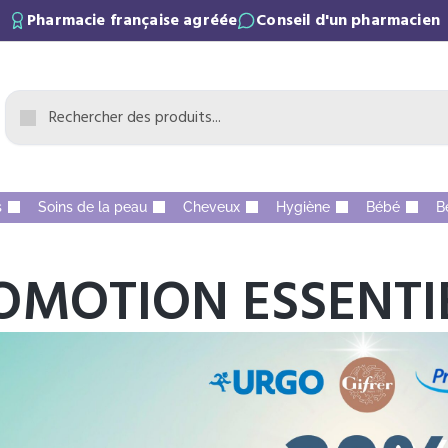
Pharmacie française agréée
Conseil d'un pharmacien
s
Soins de la peau
Cheveux
Hygiène
Bébé
B
OMOTION ESSENTI