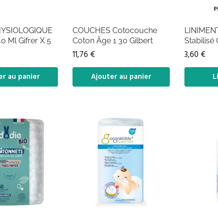
P
YSIOLOGIQUE
COUCHES Cotocouche
LINIMENT
0 Ml Gifrer X 5
Coton Âge 1 30 Gilbert
Stabilisé 
11,76
€
3,60
€
er au panier
Ajouter au panier
L