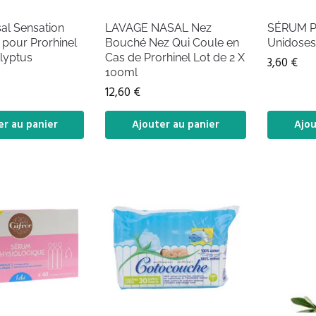
al Sensation
LAVAGE NASAL Nez
SÉRUM P
pour Prorhinel
Bouché Nez Qui Coule en
Unidoses
lyptus
Cas de Prorhinel Lot de 2 X
3,60
€
100ml
12,60
€
er au panier
Ajouter au panier
Ajou