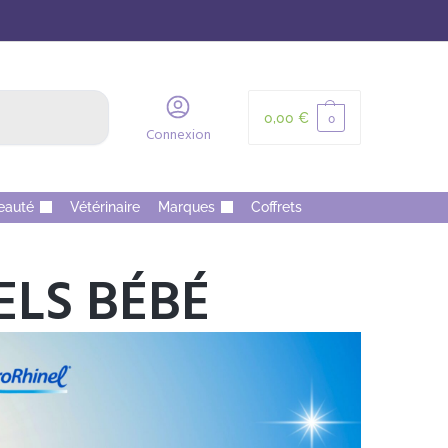
Recherche
0,00
€
0
Connexion
eauté
Vétérinaire
Marques
Coffrets
ELS BÉBÉ