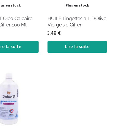
lus en stock
Plus en stock
 Oléo Calcaire
HUILE Lingettes à L’ D’Olive
Gifrer 100 Ml
Vierge 70 Gifrer
3,48
€
ire la suite
Lire la suite