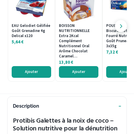
EAU Gelodiet Gélifiée
BOISSON
POUDRE PROTÉ
Goût Grenadine 4g
NUTRITIONNELLE
Biscuit Protéin
Delical x120
Extra 2Kcal
Fourré Nutra'c
Complément
Goût Pruneau De
5,64
€
Nutritionnel Oral
3x35g
Arôme Chocolat
7,32
€
Caramel…
13,80
€
Ajouter
Ajouter
Ajouter
Description
Protibis Galettes à la noix de coco –
Solution nutritive pour la dénutrition