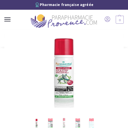
Pharmacie française agréée
0
Recherche