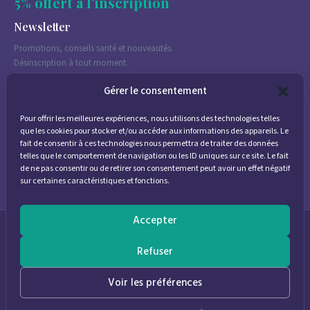
5% offert à l'inscription
Newsletter
Promotions, conseils santé et nouveautés.
Désinscription à tout moment.
Gérer le consentement
Pour offrir les meilleures expériences, nous utilisons des technologies telles
J'accepte de recevoir des emails marketing conformément à la
que les cookies pour stocker et/ou accéder aux informations des appareils. Le
politique de confidentialité
fait de consentir à ces technologies nous permettra de traiter des données
telles que le comportement de navigation ou les ID uniques sur ce site. Le fait
de ne pas consentir ou de retirer son consentement peut avoir un effet négatif
sur certaines caractéristiques et fonctions.
Accepter
© 2026
Parapharmacie Provence
— Pharmacie des Bastides
Refuser
0
Voir les préférences