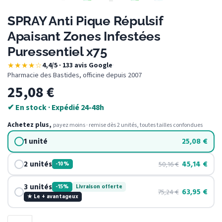
SPRAY Anti Pique Répulsif
Apaisant Zones Infestées
Puressentiel x75
★★★★☆
4,4/5 · 133 avis Google
·
Pharmacie des Bastides, officine depuis 2007
25,08
€
✔ En stock · Expédié 24-48h
Achetez plus,
payez moins · remise dès 2 unités, toutes tailles confondues
1 unité
25,08
€
2 unités
45,14
€
50,16
€
-10%
3 unités
-15%
Livraison offerte
63,95
€
75,24
€
★ Le + avantageux