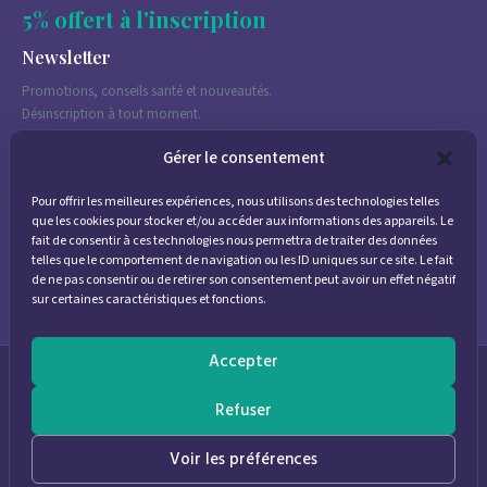
5% offert à l'inscription
Newsletter
Promotions, conseils santé et nouveautés.
Désinscription à tout moment.
Gérer le consentement
Pour offrir les meilleures expériences, nous utilisons des technologies telles
J'accepte de recevoir des emails marketing conformément à la
que les cookies pour stocker et/ou accéder aux informations des appareils. Le
politique de confidentialité
fait de consentir à ces technologies nous permettra de traiter des données
telles que le comportement de navigation ou les ID uniques sur ce site. Le fait
de ne pas consentir ou de retirer son consentement peut avoir un effet négatif
sur certaines caractéristiques et fonctions.
Accepter
© 2026
Parapharmacie Provence
— Pharmacie des Bastides
Refuser
0
Voir les préférences