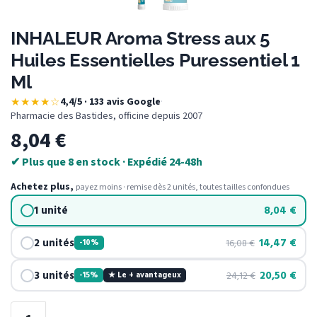
INHALEUR Aroma Stress aux 5
Huiles Essentielles Puressentiel 1
Ml
★★★★☆
4,4/5 · 133 avis Google
·
Pharmacie des Bastides, officine depuis 2007
8,04
€
✔ Plus que 8 en stock · Expédié 24-48h
Achetez plus,
payez moins · remise dès 2 unités, toutes tailles confondues
1 unité
8,04
€
2 unités
14,47
€
16,08
€
-10%
3 unités
20,50
€
24,12
€
-15%
★ Le + avantageux