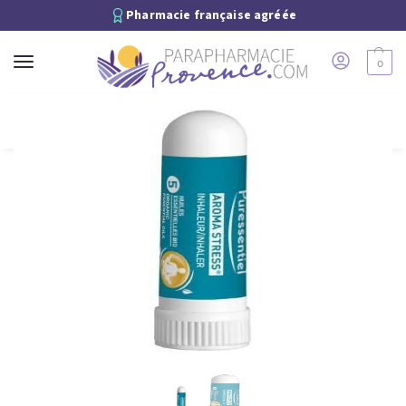
Pharmacie française agréée
0
Recherche