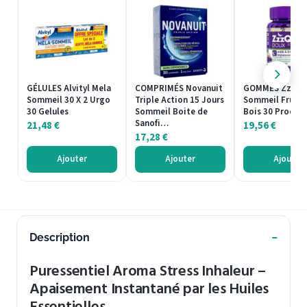
GÉLULES Alvityl Mela
COMPRIMÉS Novanuit
GOMMES Zzzqui
Sommeil 30 X 2 Urgo
Triple Action 15 Jours
Sommeil Fruits
30 Gelules
Sommeil Boite de
Bois 30 Procte
Sanofi…
21,48
€
19,56
€
17,28
€
Ajouter
Ajouter
Ajouter
Description
Puressentiel Aroma Stress Inhaleur –
Apaisement Instantané par les Huiles
Essentielles