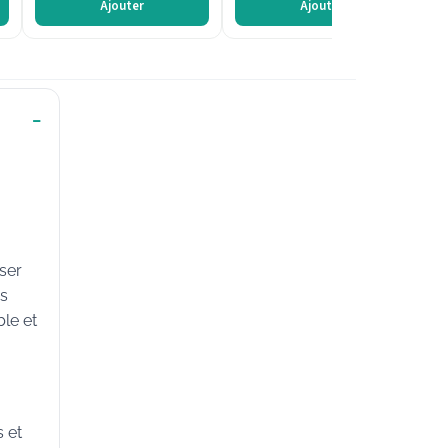
Ajouter
Ajouter
iser
es
ble et
 et