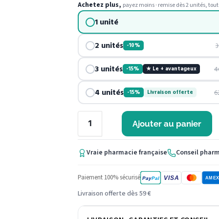
Achetez plus,
payez moins · remise dès 2 unités, tout
1 unité
2 unités
3
-10%
3 unités
4
-15%
★ Le + avantageux
4 unités
6
-15%
Livraison offerte
Ajouter au panier
Vraie pharmacie française
Conseil phar
Paiement 100% sécurisé
VISA
Pay
Pal
AME
Livraison offerte dès 59 €