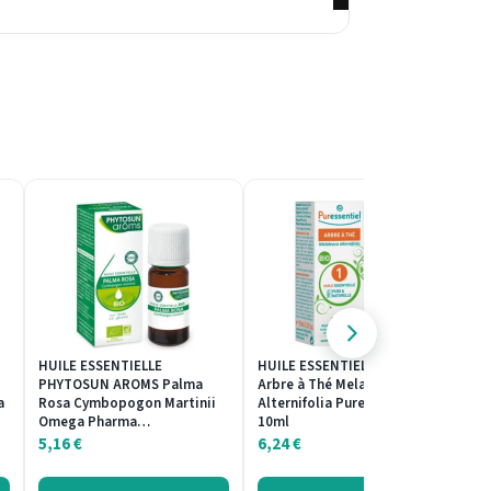
HUILE ESSENTIELLE
HUILE ESSENTIELLE HEBBD
H
PHYTOSUN AROMS Palma
Arbre à Thé Melaleuca
P
a
Rosa Cymbopogon Martinii
Alternifolia Puressentiel
O
Omega Pharma…
10ml
P
5,16
€
6,24
€
6