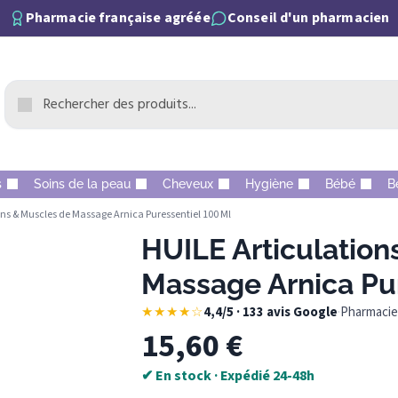
Pharmacie française agréée
Conseil d'un pharmacien
s
Soins de la peau
Cheveux
Hygiène
Bébé
B
ons & Muscles de Massage Arnica Puressentiel 100 Ml
HUILE Articulation
Massage Arnica Pur
★★★★☆
4,4/5 · 133 avis Google
·
Pharmacie 
15,60
€
✔ En stock · Expédié 24-48h