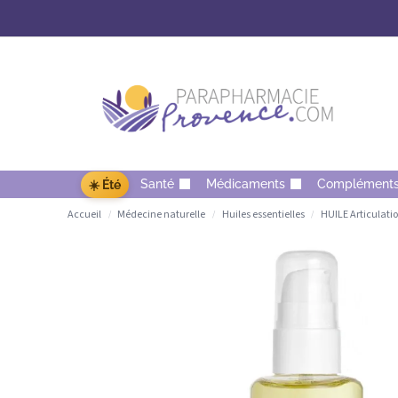
Santé
Médicaments
Complément
☀️ Été
Accueil
Médecine naturelle
Huiles essentielles
HUILE Articulati
/
/
/