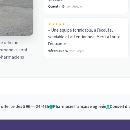
Quentin B.
Avis Google
★★★★★
« Une équipe formidable, à l’écoute,
serviable et attentionnée. Merci à toute
ne officine
l’équipe. »
ommandes sont
Véronique V.
Avis Google
 pharmaciens
 offerte dès 59€ — 24-48h
Pharmacie française agréée
Conseil d'