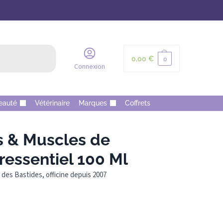
Recherche
0,00
€
0
Connexion
eauté
Vétérinaire
Marques
Coffrets
s & Muscles de
essentiel 100 Ml
des Bastides, officine depuis 2007