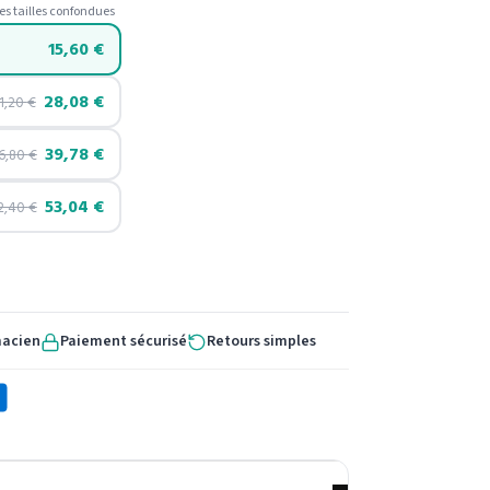
es tailles confondues
15,60
€
28,08
€
1,20
€
39,78
€
6,80
€
53,04
€
2,40
€
macien
Paiement sécurisé
Retours simples
X