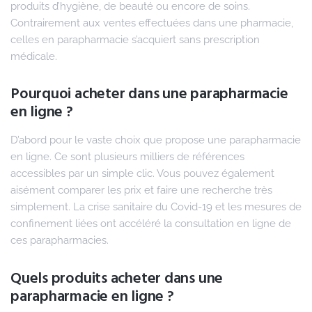
produits d’hygiène, de beauté ou encore de soins.
Contrairement aux ventes effectuées dans une pharmacie,
celles en parapharmacie s’acquiert sans prescription
médicale.
Pourquoi acheter dans une parapharmacie
en ligne ?
D’abord pour le vaste choix que propose une parapharmacie
en ligne. Ce sont plusieurs milliers de références
accessibles par un simple clic. Vous pouvez également
aisément comparer les prix et faire une recherche très
simplement. La crise sanitaire du Covid-19 et les mesures de
confinement liées ont accéléré la consultation en ligne de
ces parapharmacies.
Quels produits acheter dans une
parapharmacie en ligne ?