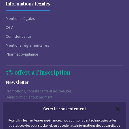
Informations légales
Mentions légales
CGV
Confidentialité
Mentions réglementaires
Pharmacovigilance
5% offert à l'inscription
Newsletter
Promotions, conseils santé et nouveautés.
Désinscription à tout moment.
Gérer le consentement
Pour offrir les meilleures expériences, nous utilisons des technologies telles
J'accepte de recevoir des emails marketing conformément à la
que les cookies pour stocker et/ou accéder aux informations des appareils. Le