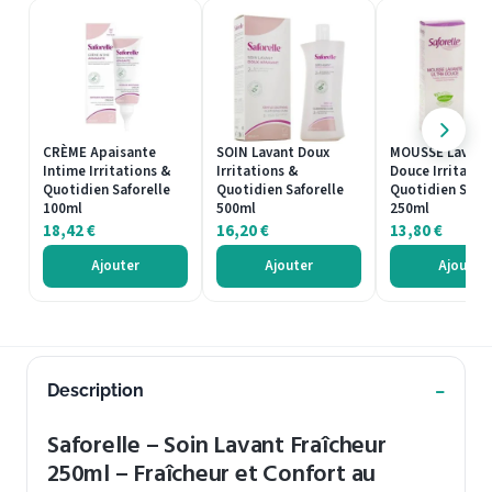
CRÈME Apaisante
SOIN Lavant Doux
MOUSSE Lavante
Intime Irritations &
Irritations &
Douce Irritatio
Quotidien Saforelle
Quotidien Saforelle
Quotidien Safor
100ml
500ml
250ml
18,42
€
16,20
€
13,80
€
Ajouter
Ajouter
Ajouter
Description
Saforelle – Soin Lavant Fraîcheur
250ml – Fraîcheur et Confort au