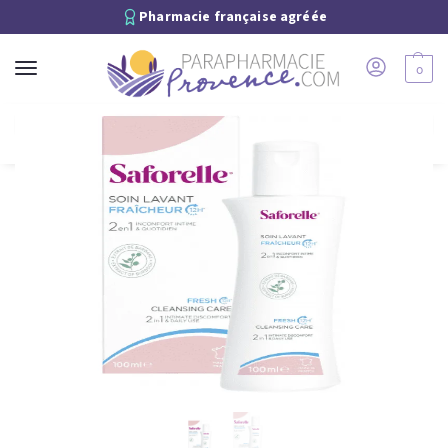
Pharmacie française agréée
0
Recherche