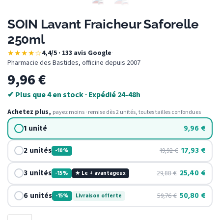
SOIN Lavant Fraicheur Saforelle
250ml
★★★★☆
4,4/5 · 133 avis Google
·
Pharmacie des Bastides, officine depuis 2007
9,96
€
✔ Plus que 4 en stock · Expédié 24-48h
Achetez plus,
payez moins · remise dès 2 unités, toutes tailles confondues
1 unité
9,96
€
2 unités
17,93
€
19,92
€
-10%
3 unités
25,40
€
29,88
€
-15%
★ Le + avantageux
6 unités
50,80
€
59,76
€
-15%
Livraison offerte