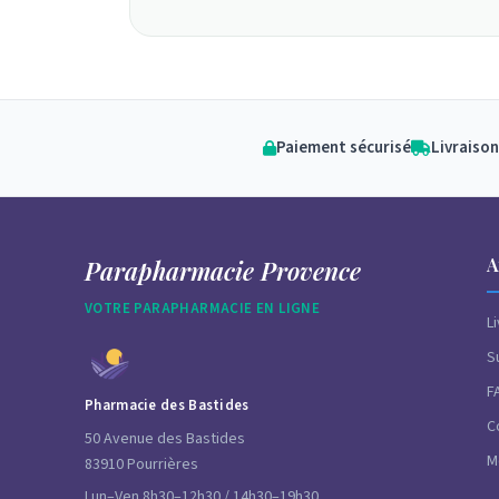
Paiement sécurisé
Livraison
A
Parapharmacie Provence
VOTRE PARAPHARMACIE EN LIGNE
L
S
F
Pharmacie des Bastides
C
50 Avenue des Bastides
M
83910 Pourrières
Lun–Ven 8h30–12h30 / 14h30–19h30