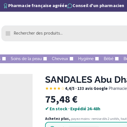
Pharmacie française agréée
Conseil d'un pharmacien
s
Soins de la peau
Cheveux
Hygiène
Bébé
B
SANDALES Abu Dhab
★★★★☆
4,4/5 · 133 avis Google
·
Pharmacie 
75,48
€
✔ En stock · Expédié 24-48h
Achetez plus,
payez moins · remise dès 2 unités, tout