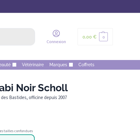
Recherche
0,00
€
0
Connexion
eauté
Vétérinaire
Marques
Coffrets
i Noir Scholl
des Bastides, officine depuis 2007
es tailles confondues