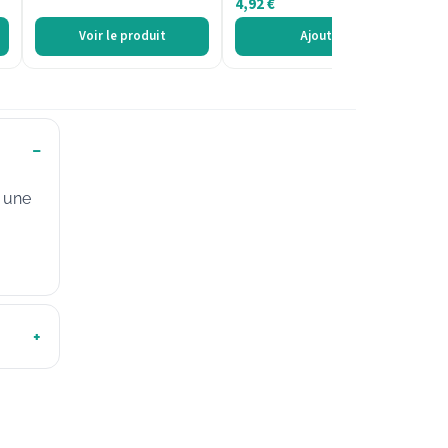
4,92
€
Voir le produit
Ajouter
c une