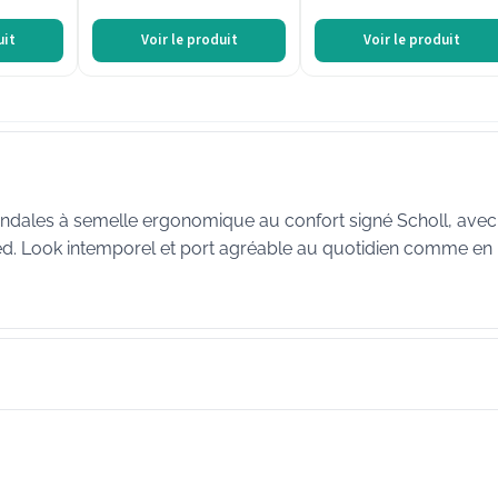
uit
Voir le produit
Voir le produit
Sandales à semelle ergonomique au confort signé Scholl, ave
ied. Look intemporel et port agréable au quotidien comme en