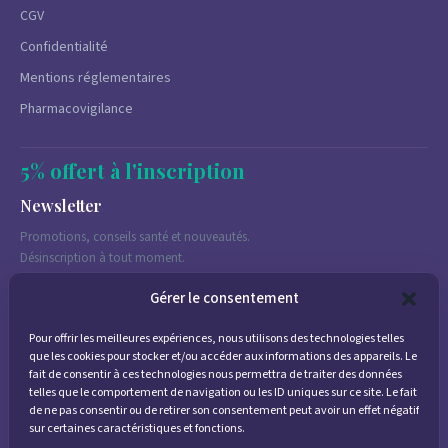
CGV
Confidentialité
Mentions réglementaires
Pharmacovigilance
5% offert à l'inscription
Newsletter
Promotions, conseils santé et nouveautés.
Désinscription à tout moment.
Gérer le consentement
Pour offrir les meilleures expériences, nous utilisons des technologies telles
J'accepte de recevoir des emails marketing conformément à la
que les cookies pour stocker et/ou accéder aux informations des appareils. Le
politique de confidentialité
fait de consentir à ces technologies nous permettra de traiter des données
telles que le comportement de navigation ou les ID uniques sur ce site. Le fait
de ne pas consentir ou de retirer son consentement peut avoir un effet négatif
sur certaines caractéristiques et fonctions.