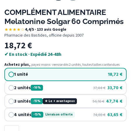
COMPLÉMENT ALIMENTAIRE
Melatonine Solgar 60 Comprimés
★★★★☆
4,4/5 · 133 avis Google
·
Pharmacie des Bastides, officine depuis 2007
18,72
€
✔ En stock · Expédié 24-48h
Achetez plus,
payez moins · remise dès 2 unités, toutes tailles confondues
1 unité
18,72
€
2 unités
33,70
€
37,44
€
-10%
3 unités
47,74
€
56,16
€
-15%
★ Le + avantageux
4 unités
63,65
€
74,88
€
-15%
Livraison offerte