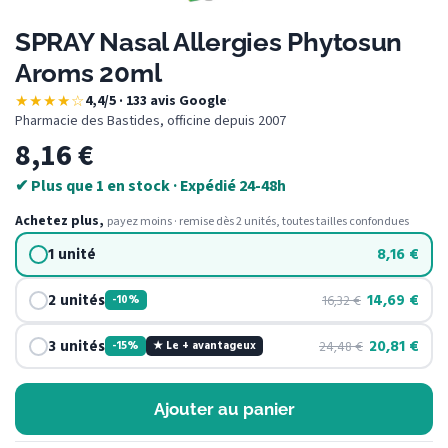
SPRAY Nasal Allergies Phytosun
Aroms 20ml
★★★★☆
4,4/5 · 133 avis Google
·
Pharmacie des Bastides, officine depuis 2007
8,16
€
✔ Plus que 1 en stock · Expédié 24-48h
Achetez plus,
payez moins · remise dès 2 unités, toutes tailles confondues
1 unité
8,16
€
2 unités
14,69
€
16,32
€
-10%
3 unités
20,81
€
24,48
€
-15%
★ Le + avantageux
Ajouter au panier