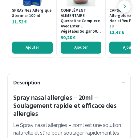
SPRAY Nez Allergique
COMPLÉMENT
CAPSULES
Sterimar 100ml
ALIMENTAIRE
Allergoforce Co
Quercetine Complexe
Nez et Yeu Pra
11,52
€
Avec Ester C
30
Végétales Solgar 50…
12,48
€
50,28
€
Ajouter
Ajouter
Ajouter
Description
Spray nasal allergies – 20ml –
Soulagement rapide et efficace des
allergies
Le Spray nasal allergies – 20ml est une solution
naturelle et sûre pour soulager rapidement les