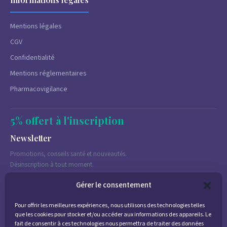
Mentions légales
CGV
Confidentialité
Mentions réglementaires
Pharmacovigilance
5% offert à l'inscription
Newsletter
Promotions, conseils santé et nouveautés.
Désinscription à tout moment.
Gérer le consentement
Pour offrir les meilleures expériences, nous utilisons des technologies telles
J'accepte de recevoir des emails marketing conformément à la
que les cookies pour stocker et/ou accéder aux informations des appareils. Le
politique de confidentialité
fait de consentir à ces technologies nous permettra de traiter des données