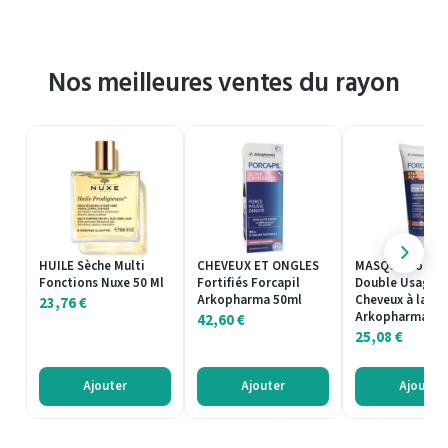
Nos meilleures ventes du rayon
HUILE Sèche Multi
CHEVEUX ET ONGLES
MASQUE Forcapi
Fonctions Nuxe 50 Ml
Fortifiés Forcapil
Double Usage 
Arkopharma 50ml
Cheveux à la
23,76
€
Arkopharma…
42,60
€
25,08
€
Ajouter
Ajouter
Ajouter