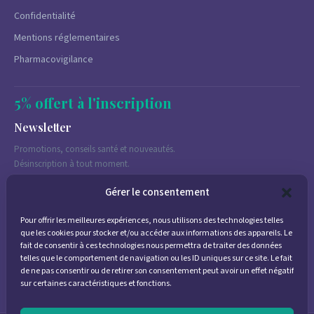
Confidentialité
Mentions réglementaires
Pharmacovigilance
5% offert à l'inscription
Newsletter
Promotions, conseils santé et nouveautés.
Désinscription à tout moment.
Gérer le consentement
Pour offrir les meilleures expériences, nous utilisons des technologies telles
J'accepte de recevoir des emails marketing conformément à la
que les cookies pour stocker et/ou accéder aux informations des appareils. Le
politique de confidentialité
fait de consentir à ces technologies nous permettra de traiter des données
telles que le comportement de navigation ou les ID uniques sur ce site. Le fait
de ne pas consentir ou de retirer son consentement peut avoir un effet négatif
sur certaines caractéristiques et fonctions.