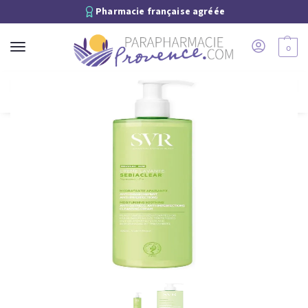
Pharmacie française agréée
0
Recherche