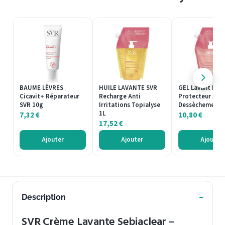
BAUME LÈVRES
HUILE LAVANTE SVR
GEL Lavant Rec
Cicavit+ Réparateur
Recharge Anti
Protecteur Anti
SVR 10g
Irritations Topialyse
Dessèchement S
1L
7,32
€
10,80
€
17,52
€
Ajouter
Ajouter
Ajouter
Description
SVR Crème Lavante Sebiaclear –