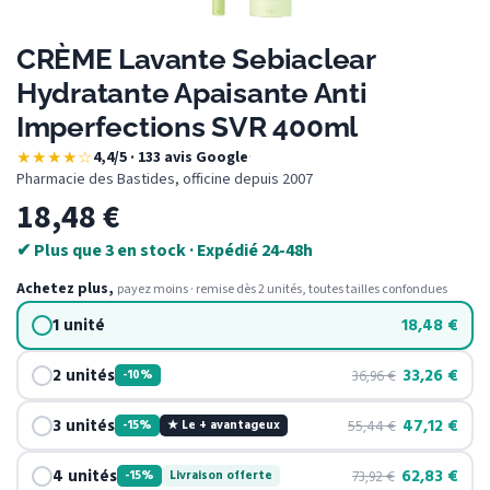
CRÈME Lavante Sebiaclear
Hydratante Apaisante Anti
Imperfections SVR 400ml
★★★★☆
4,4/5 · 133 avis Google
·
Pharmacie des Bastides, officine depuis 2007
18,48
€
✔ Plus que 3 en stock · Expédié 24-48h
Achetez plus,
payez moins · remise dès 2 unités, toutes tailles confondues
1 unité
18,48
€
2 unités
33,26
€
36,96
€
-10%
3 unités
47,12
€
55,44
€
-15%
★ Le + avantageux
4 unités
62,83
€
73,92
€
-15%
Livraison offerte