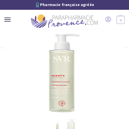
Pharmacie française agréée
0
Recherche