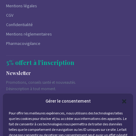
Mentions légales
CGV
Confidentialité
Mentions réglementaires
Pharmacovigilance
5% offert à l'inscription
Newsletter
Promotions, conseils santé et nouveautés.
Désinscription à tout moment.
Gérer le consentement
Pour offrir les meilleures expériences, nous utilisons des technologies telles
J'accepte de recevoir des emails marketing conformément à la
que les cookies pour stocker et/ou accéder aux informations des appareils. Le
politique de confidentialité
fait de consentir à ces technologies nous permettra de traiter des données
telles que le comportement de navigation ou les ID uniques sur ce site. Le fait
de ne pas consentir ou de retirer son consentement peut avoir un effet négatif