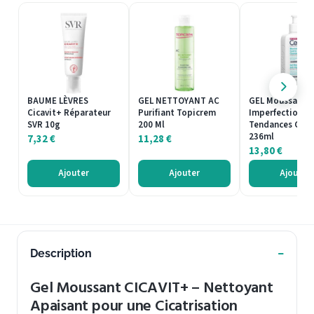
BAUME LÈVRES
GEL NETTOYANT AC
GEL Moussant A
Cicavit+ Réparateur
Purifiant Topicrem
Imperfections 
SVR 10g
200 Ml
Tendances Cera
236ml
7,32
€
11,28
€
13,80
€
Ajouter
Ajouter
Ajouter
Description
Gel Moussant CICAVIT+ – Nettoyant
Apaisant pour une Cicatrisation