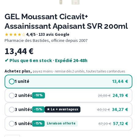
GEL Moussant Cicavit+
Assainissant Apaisant SVR 200ml
★★★★☆
4,4/5 · 133 avis Google
·
Pharmacie des Bastides, officine depuis 2007
13,44
€
✔ Plus que 6 en stock · Expédié 24-48h
Achetez plus,
payez moins · remise dès 2 unités, toutes tailles confondues
1 unité
13,44
€
2 unités
24,19
€
26,88
€
-10%
3 unités
34,27
€
40,32
€
-15%
★ Le + avantageux
5 unités
57,12
€
67,20
€
-15%
Livraison offerte