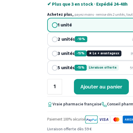
✔ Plus que 3 en stock · Expédié 24-48h
Achetez plus,
payez moins · remise dès 2 unités, tout
1 unité
2 unités
-10%
3 unités
3
-15%
★ Le + avantageux
5 unités
5
-15%
Livraison offerte
Ajouter au panier
Vraie pharmacie française
Conseil phar
Paiement 100% sécurisé
VISA
Pay
Pal
AME
Livraison offerte dès 59 €