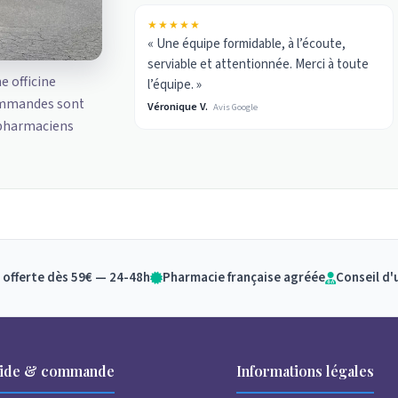
★★★★★
« Une équipe formidable, à l’écoute,
serviable et attentionnée. Merci à toute
ne officine
l’équipe. »
ommandes sont
Véronique V.
Avis Google
 pharmaciens
 offerte dès 59€ — 24-48h
Pharmacie française agréée
Conseil d'
ide & commande
Informations légales