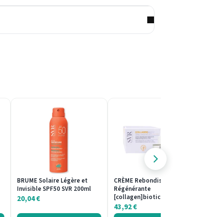
BRUME Solaire Légère et
CRÈME Rebondissante
G
Invisible SPF50 SVR 200ml
Régénérante
Re
[collagen]biotic SVR 50ml
5
20,04
€
43,92
€
5