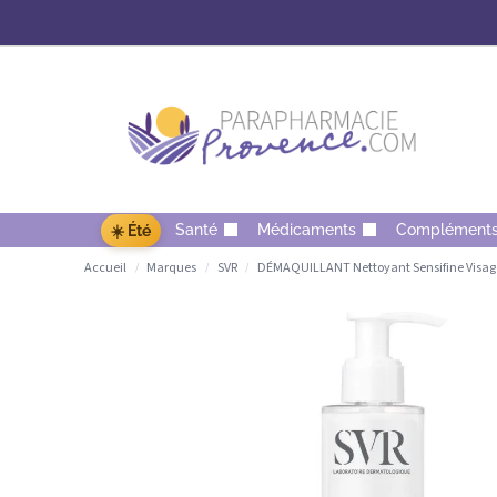
Santé
Médicaments
Complément
☀️ Été
Accueil
Marques
SVR
DÉMAQUILLANT Nettoyant Sensifine Visage
/
/
/