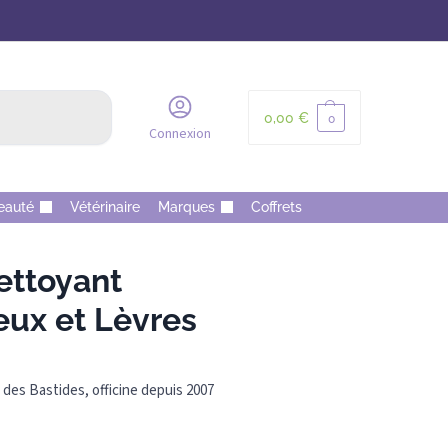
Recherche
0,00
€
0
Connexion
eauté
Vétérinaire
Marques
Coffrets
ttoyant
eux et Lèvres
des Bastides, officine depuis 2007