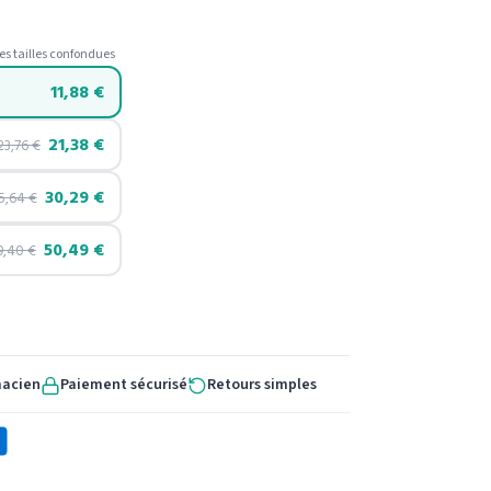
es tailles confondues
11,88
€
21,38
€
23,76
€
30,29
€
5,64
€
50,49
€
9,40
€
macien
Paiement sécurisé
Retours simples
X