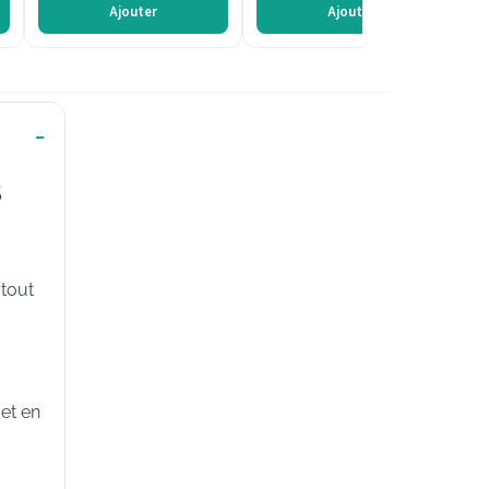
Ajouter
Ajouter
s
 tout
 et en