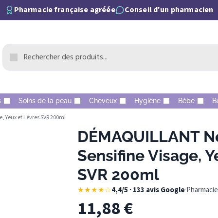
Pharmacie française agréée
Conseil d'un pharmacien
s
Soins de la peau
Cheveux
Hygiène
Bébé
B
, Yeux et Lèvres SVR 200ml
DÉMAQUILLANT Ne
Sensifine Visage, Y
SVR 200ml
★★★★☆
4,4/5 · 133 avis Google
·
Pharmacie 
11,88
€