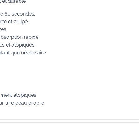
 et durable.
e 60 secondes.
é et d’illipé.
res.
bsorption rapide.
s et atopiques.
autant que nécessaire.
mment atopiques
 sur une peau propre