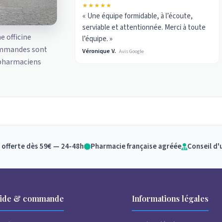
★★★★★
« Une équipe formidable, à l’écoute,
serviable et attentionnée. Merci à toute
ne officine
l’équipe. »
ommandes sont
Véronique V.
Avis Google
 pharmaciens
 offerte dès 59€ — 24-48h
Pharmacie française agréée
Conseil d'
ide & commande
Informations légales