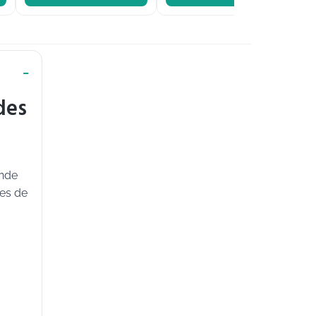
des
onde
pes de