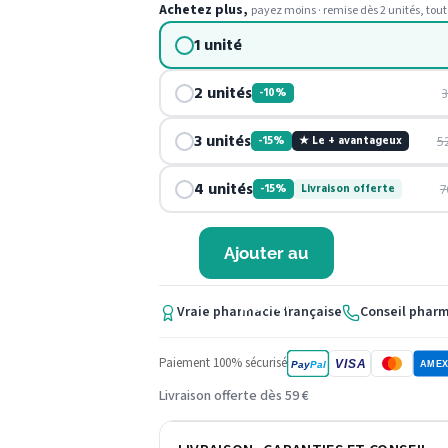
Achetez plus,
payez moins · remise dès 2 unités, tout
1 unité
2 unités
-10%
3 unités
5
-15%
★ Le + avantageux
4 unités
7
-15%
Livraison offerte
Ajouter au
panier
Vraie pharmacie française
Conseil phar
Paiement 100% sécurisé
VISA
Pay
Pal
AME
Livraison offerte dès 59 €