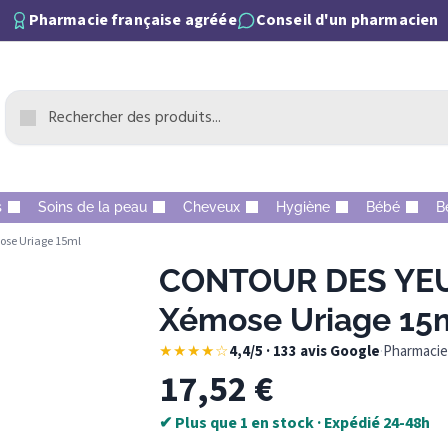
Pharmacie française agréée
Conseil d'un pharmacien
s
Soins de la peau
Cheveux
Hygiène
Bébé
B
ose Uriage 15ml
CONTOUR DES YEUX
Xémose Uriage 15
★★★★☆
4,4/5 · 133 avis Google
·
Pharmacie 
17,52
€
✔ Plus que 1 en stock · Expédié 24-48h