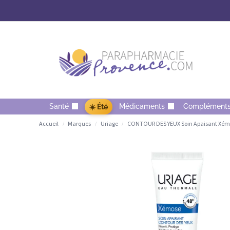
Santé
Médicaments
Complément
☀️ Été
Accueil
Marques
Uriage
CONTOUR DES YEUX Soin Apaisant Xém
/
/
/