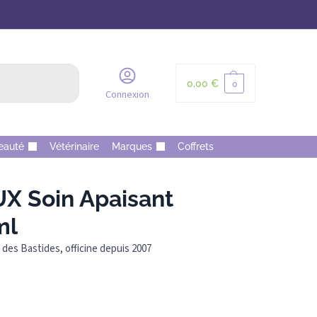
Recherche
0,00
€
0
Connexion
eauté
Vétérinaire
Marques
Coffrets
 Soin Apaisant
ml
des Bastides, officine depuis 2007