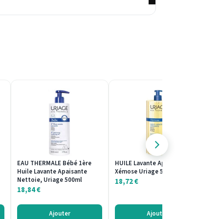
EAU THERMALE Bébé 1ère
HUILE Lavante Apaisante
CÉ
Huile Lavante Apaisante
Xémose Uriage 500ml
Ir
Nettoie, Uriage 500ml
2
18,72
€
18,84
€
2
Ajouter
Ajouter