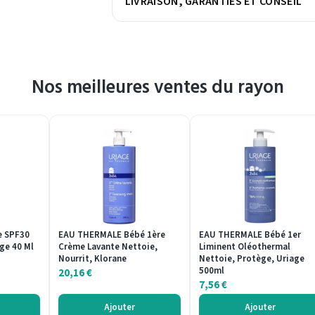
LIVRAISON, GARANTIES ET CONSEIL
Nos meilleures ventes du rayon
e SPF30
EAU THERMALE Bébé 1ère
EAU THERMALE Bébé 1er
ge 40 Ml
Crème Lavante Nettoie,
Liminent Oléothermal
Nourrit, Klorane
Nettoie, Protège, Uriage
500ml
20,16
€
7,56
€
Ajouter
Ajouter