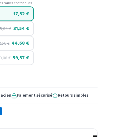
es tailles confondues
17,52
€
31,54
€
35,04
€
44,68
€
2,56
€
59,57
€
0,08
€
macien
Paiement sécurisé
Retours simples
X