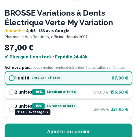
BROSSE Variations à Dents
Électrique Verte My Variation
★★★★☆
4,4/5 · 133 avis Google
·
Pharmacie des Bastides, officine depuis 2007
87,00
€
✔ Plus que 1 en stock · Expédié 24-48h
Achetez plus,
payez moins · remise dès 2 unités, toutes tailles confondues
1 unité
87,00
€
Livraison offerte
2 unités
156,60
€
174,00
€
-10%
Livraison offerte
3 unités
-15%
Livraison offerte
221,85
€
261,00
€
★ Le + avantageux
Ajouter au panier