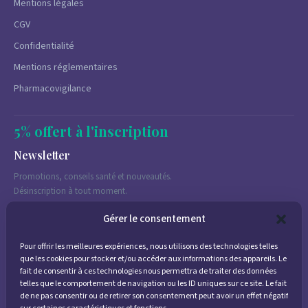
Mentions légales
CGV
Confidentialité
Mentions réglementaires
Pharmacovigilance
5% offert à l'inscription
Newsletter
Promotions, conseils santé et nouveautés.
Désinscription à tout moment.
Gérer le consentement
Pour offrir les meilleures expériences, nous utilisons des technologies telles
J'accepte de recevoir des emails marketing conformément à la
que les cookies pour stocker et/ou accéder aux informations des appareils. Le
politique de confidentialité
fait de consentir à ces technologies nous permettra de traiter des données
telles que le comportement de navigation ou les ID uniques sur ce site. Le fait
de ne pas consentir ou de retirer son consentement peut avoir un effet négatif