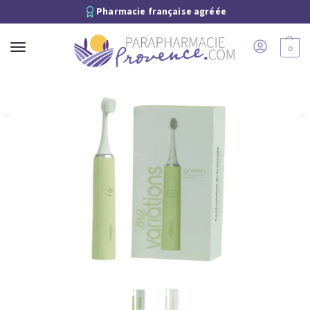
Pharmacie française agréée
0
Recherche