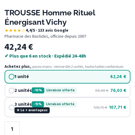
TROUSSE Homme Rituel
Énergisant Vichy
★★★★☆
4,4/5 · 133 avis Google
·
Pharmacie des Bastides, officine depuis 2007
42,24
€
✔ Plus que 6 en stock · Expédié 24-48h
Achetez plus,
payez moins · remise dès 2 unités, toutes tailles confondues
1 unité
42,24
€
2 unités
76,03
€
84,48
€
-10%
Livraison offerte
3 unités
-15%
Livraison offerte
107,71
€
126,72
€
★ Le + avantageux