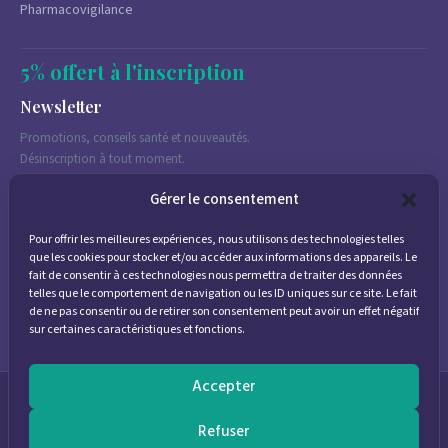
Pharmacovigilance
5% offert à l'inscription
Newsletter
Promotions, conseils santé et nouveautés.
Désinscription à tout moment.
Gérer le consentement
Pour offrir les meilleures expériences, nous utilisons des technologies telles
J'accepte de recevoir des emails marketing conformément à la
que les cookies pour stocker et/ou accéder aux informations des appareils. Le
politique de confidentialité
fait de consentir à ces technologies nous permettra de traiter des données
telles que le comportement de navigation ou les ID uniques sur ce site. Le fait
de ne pas consentir ou de retirer son consentement peut avoir un effet négatif
sur certaines caractéristiques et fonctions.
Accepter
© 2026
Parapharmacie Provence
— Pharmacie des Bastides
Refuser