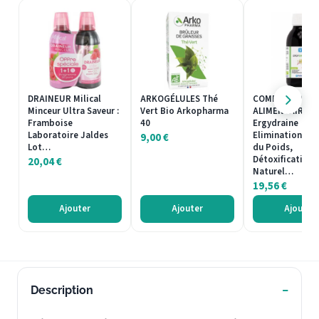
DRAINEUR Milical
ARKOGÉLULES Thé
COMPLÉMENT
Minceur Ultra Saveur :
Vert Bio Arkopharma
ALIMENTAIRE
Framboise
40
Ergydraine
Laboratoire Jaldes
Elimination Co
9,00
€
Lot…
du Poids,
Détoxification
20,04
€
Naturel…
19,56
€
Ajouter
Ajouter
Ajouter
Description