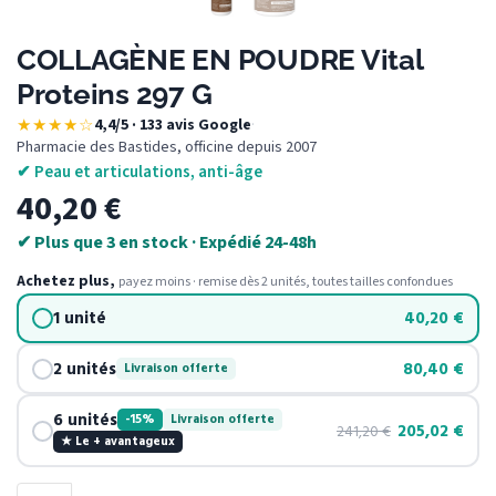
COLLAGÈNE EN POUDRE Vital
Proteins 297 G
★★★★☆
4,4/5 · 133 avis Google
·
Pharmacie des Bastides, officine depuis 2007
✔ Peau et articulations, anti-âge
40,20
€
✔ Plus que 3 en stock · Expédié 24-48h
Achetez plus,
payez moins · remise dès 2 unités, toutes tailles confondues
1 unité
40,20
€
2 unités
80,40
€
Livraison offerte
6 unités
-15%
Livraison offerte
205,02
€
241,20
€
★ Le + avantageux