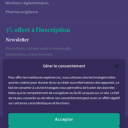
Mentions réglementaires
Pharmacovigilance
5% offert à l'inscription
Newsletter
Promotions, conseils santé et nouveautés.
Désinscription à tout moment.
Gérer le consentement
Pour offrir les meilleures expériences, nous utilisons des technologies telles
J'accepte de recevoir des emails marketing conformément à la
que les cookies pour stocker et/ou accéder aux informations des appareils. Le
politique de confidentialité
fait de consentir à ces technologies nous permettra de traiter des données
telles que le comportement de navigation ou les ID uniques sur ce site. Le fait
de ne pas consentir ou de retirer son consentement peut avoir un effet négatif
sur certaines caractéristiques et fonctions.
Accepter
© 2026
Parapharmacie Provence
— Pharmacie des Bastides