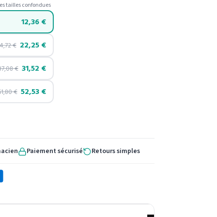
es tailles confondues
12,36
€
22,25
€
4,72
€
31,52
€
37,08
€
52,53
€
61,80
€
macien
Paiement sécurisé
Retours simples
X