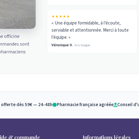
★★★★★
« Une équipe formidable, à l’écoute,
serviable et attentionnée. Merci à toute
ne officine
l’équipe. »
ommandes sont
Véronique V.
Avis Google
 pharmaciens
 offerte dès 59€ — 24-48h
Pharmacie française agréée
Conseil d'
ide & commande
Informations légales