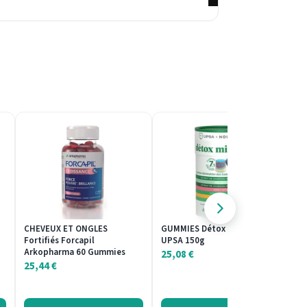
CHEVEUX ET ONGLES
GUMMIES Détox Minceur 30
G
Fortifiés Forcapil
UPSA 150g
Pe
Arkopharma 60 Gummies
25,08
€
2
25,44
€