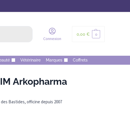
Recherche
0,00
€
0
Connexion
eauté
Vétérinaire
Marques
Coffrets
IM Arkopharma
des Bastides, officine depuis 2007