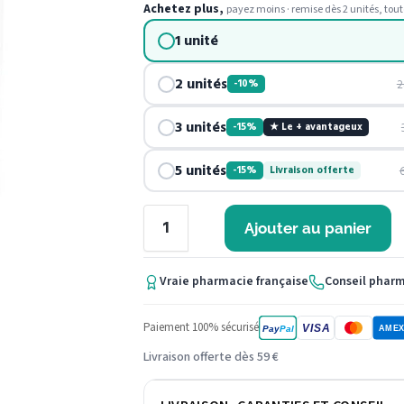
Achetez plus,
payez moins · remise dès 2 unités, tout
1 unité
2 unités
2
-10%
3 unités
-15%
★ Le + avantageux
5 unités
-15%
Livraison offerte
Ajouter au panier
Vraie pharmacie française
Conseil phar
Paiement 100% sécurisé
VISA
Pay
Pal
AME
Livraison offerte dès 59 €