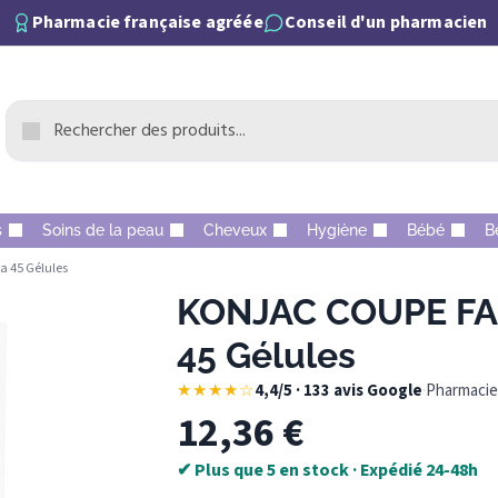
Pharmacie française agréée
Conseil d'un pharmacien
s
Soins de la peau
Cheveux
Hygiène
Bébé
B
 45 Gélules
KONJAC COUPE FA
45 Gélules
★★★★☆
4,4/5 · 133 avis Google
·
Pharmacie 
12,36
€
✔ Plus que 5 en stock · Expédié 24-48h