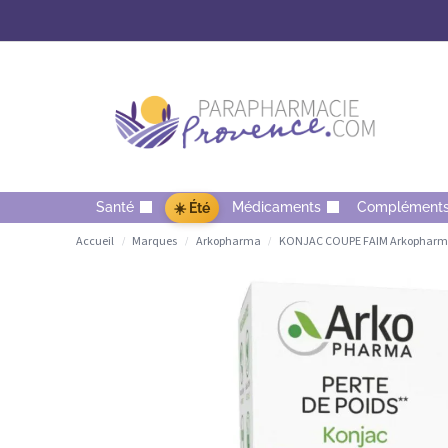
Santé
Médicaments
Complément
☀️ Été
Accueil
Marques
Arkopharma
KONJAC COUPE FAIM Arkopharma
/
/
/