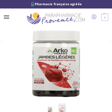
Pharmacie française agréée
0
Recherche