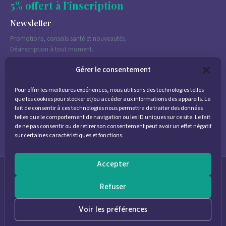
5% offert à l'inscription
Newsletter
Promotions, conseils santé et nouveautés.
Désinscription à tout moment.
Gérer le consentement
Pour offrir les meilleures expériences, nous utilisons des technologies telles
J'accepte de recevoir des emails marketing conformément à la
que les cookies pour stocker et/ou accéder aux informations des appareils. Le
politique de confidentialité
fait de consentir à ces technologies nous permettra de traiter des données
telles que le comportement de navigation ou les ID uniques sur ce site. Le fait
de ne pas consentir ou de retirer son consentement peut avoir un effet négatif
sur certaines caractéristiques et fonctions.
Accepter
© 2026
Parapharmacie Provence
— Pharmacie des Bastides
Refuser
0
Voir les préférences