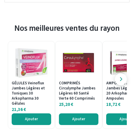
Nos meilleures ventes du rayon
GÉLULES Veinoflux
COMPRIMÉS
AMPOULES Arko
Jambes Légères et
Circulymphe Jambes
Jambes Légères
Toniques 30
Légères 60 Santé
20 Arkopharma
Arkopharma 30
Verte 60 Comprimés
Ampoules
Gélules
25,20
€
18,72
€
21,36
€
Ajouter
Ajouter
Ajouter