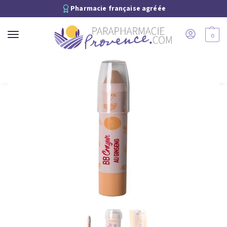
Pharmacie française agréée
0
Recherche