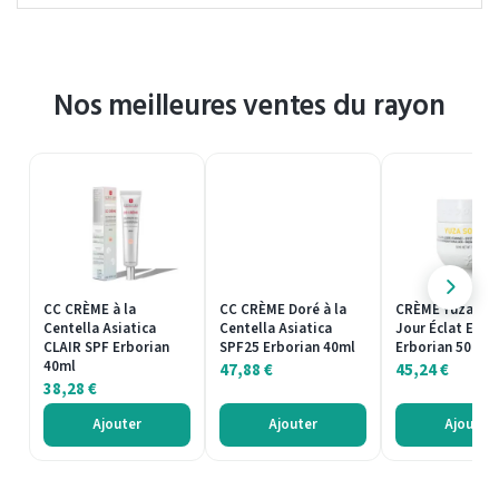
Nos meilleures ventes du rayon
CC CRÈME à la
CC CRÈME Doré à la
CRÈME Yuza Sor
Centella Asiatica
Centella Asiatica
Jour Éclat Emul
CLAIR SPF Erborian
SPF25 Erborian 40ml
Erborian 50ml
40ml
47,88
€
45,24
€
38,28
€
Ajouter
Ajouter
Ajouter