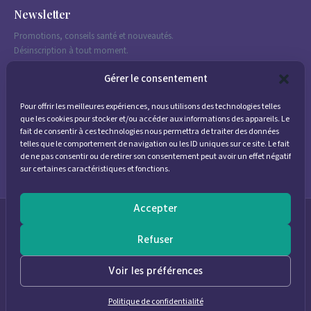
Newsletter
Promotions, conseils santé et nouveautés.
Désinscription à tout moment.
Gérer le consentement
Pour offrir les meilleures expériences, nous utilisons des technologies telles
J'accepte de recevoir des emails marketing conformément à la
que les cookies pour stocker et/ou accéder aux informations des appareils. Le
politique de confidentialité
fait de consentir à ces technologies nous permettra de traiter des données
telles que le comportement de navigation ou les ID uniques sur ce site. Le fait
de ne pas consentir ou de retirer son consentement peut avoir un effet négatif
sur certaines caractéristiques et fonctions.
Accepter
© 2026
Parapharmacie Provence
— Pharmacie des Bastides
Refuser
0
Voir les préférences
Politique de confidentialité