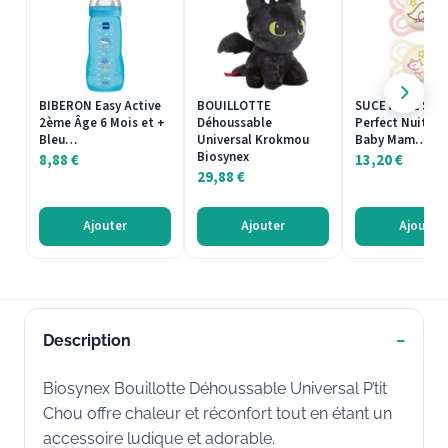
BIBERON Easy Active
BOUILLOTTE
SUCETTE 2 Suce
2ème Âge 6 Mois et +
Déhoussable
Perfect Nuit 2 
Bleu…
Universal Krokmou
Baby Mam…
Biosynex
8,88
€
13,20
€
29,88
€
Ajouter
Ajouter
Ajouter
Description
Biosynex Bouillotte Déhoussable Universal P’tit
Chou offre chaleur et réconfort tout en étant un
accessoire ludique et adorable.