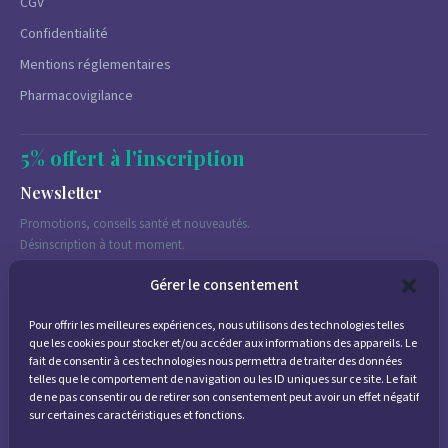
CGV
Confidentialité
Mentions réglementaires
Pharmacovigilance
5% offert à l'inscription
Newsletter
Promotions, conseils santé et nouveautés.
Désinscription à tout moment.
Gérer le consentement
Pour offrir les meilleures expériences, nous utilisons des technologies telles
J'accepte de recevoir des emails marketing conformément à la
que les cookies pour stocker et/ou accéder aux informations des appareils. Le
politique de confidentialité
fait de consentir à ces technologies nous permettra de traiter des données
telles que le comportement de navigation ou les ID uniques sur ce site. Le fait
de ne pas consentir ou de retirer son consentement peut avoir un effet négatif
sur certaines caractéristiques et fonctions.