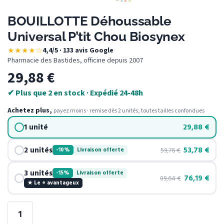
BOUILLOTTE Déhoussable
Universal P’tit Chou Biosynex
★★★★☆
4,4/5 · 133 avis Google
·
Pharmacie des Bastides, officine depuis 2007
29,88
€
✔ Plus que 2 en stock · Expédié 24-48h
Achetez plus,
payez moins · remise dès 2 unités, toutes tailles confondues
1 unité
29,88
€
2 unités
53,78
€
59,76
€
-10%
Livraison offerte
3 unités
-15%
Livraison offerte
76,19
€
89,64
€
★ Le + avantageux