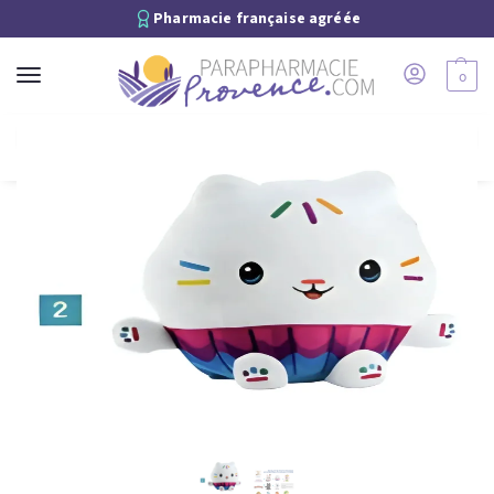
Pharmacie française agréée
0
Recherche