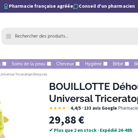
Pharmacie française agréée
Conseil d'un pharmacien
s
Soins de la peau
Cheveux
Hygiène
Bébé
B
iversal Triceratops Biosynex
BOUILLOTTE Dého
Universal Tricerat
★★★★☆
4,4/5 · 133 avis Google
·
Pharmacie 
29,88
€
✔ Plus que 2 en stock · Expédié 24-48h