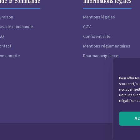
ide & commande
Informations légales
ivraison
Mentions légales
uivi de commande
CGV
AQ
Confidentialité
ontact
Mentions réglementaires
on compte
Pharmacovigilance
Pour offrir l
stocker et/ou
nous permettr
uniques sur c
négatif sur c
Ac