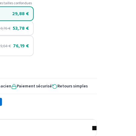
es tailles confondues
29,88
€
53,78
€
59,76
€
76,19
€
89,64
€
macien
Paiement sécurisé
Retours simples
X