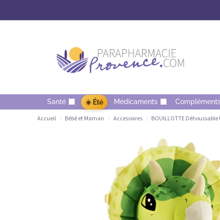
Santé
Médicaments
Complément
☀️ Été
Accueil
Bébé et Maman
Accessoires
BOUILLOTTE Déhoussable Un
/
/
/