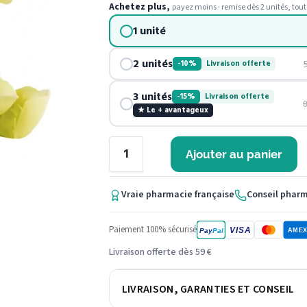
Achetez plus,
payez moins · remise dès 2 unités, tout
1 unité
2 unités
-10%
Livraison offerte
3 unités
-15%
Livraison offerte
★ Le + avantageux
Ajouter au panier
Vraie pharmacie française
Conseil phar
Paiement 100% sécurisé
VISA
Pay
Pal
AME
Livraison offerte dès 59 €
LIVRAISON, GARANTIES ET CONSEIL