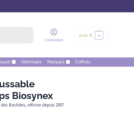
Recherche
0,00
€
0
Connexion
eauté
Vétérinaire
Marques
Coffrets
ussable
ops Biosynex
des Bastides, officine depuis 2007