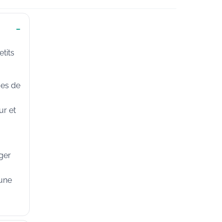
tits
ues de
ur et
ger
 une