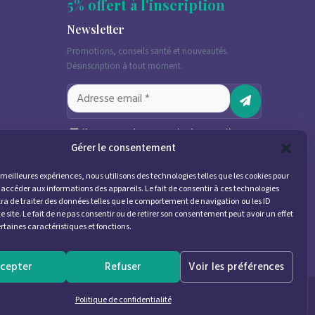
5% offert à l'inscription
Newsletter
Promotions, conseils santé et nouveautés.
Désinscription à tout moment.
J'accepte de recevoir des emails
marketing conformément à la
Gérer le consentement
politique de confidentialité
es meilleures expériences, nous utilisons des technologies telles que les cookies pour
 accéder aux informations des appareils. Le fait de consentir à ces technologies
a de traiter des données telles que le comportement de navigation ou les ID
e site. Le fait de ne pas consentir ou de retirer son consentement peut avoir un effet
ertaines caractéristiques et fonctions.
0
cepter
Refuser
Voir les préférences
Politique de confidentialité