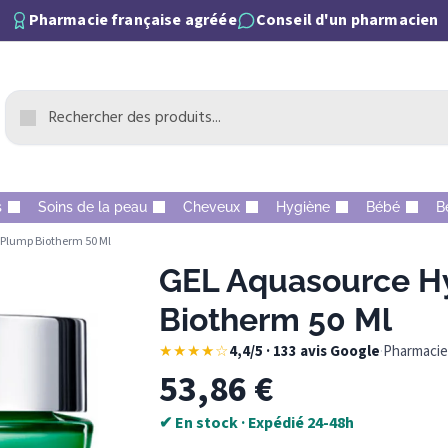
Pharmacie française agréée
Conseil d'un pharmacien
s
Soins de la peau
Cheveux
Hygiène
Bébé
B
Plump Biotherm 50 Ml
GEL Aquasource H
Biotherm 50 Ml
★★★★☆
4,4/5 · 133 avis Google
·
Pharmacie 
53,86
€
✔ En stock · Expédié 24-48h