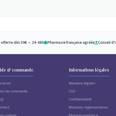
 offerte dès 59€ — 24-48h
Pharmacie française agréée
Conseil d'
ide & commande
Informations légales
ivraison
Mentions légales
uivi de commande
CGV
AQ
Confidentialité
ontact
Mentions réglementaires
on compte
Pharmacovigilance