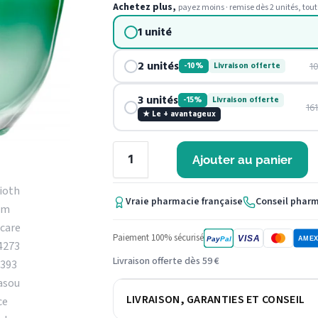
Achetez plus,
payez moins · remise dès 2 unités, tout
1 unité
2 unités
1
-10%
Livraison offerte
3 unités
-15%
Livraison offerte
16
★ Le + avantageux
Ajouter au panier
Vraie pharmacie française
Conseil phar
Paiement 100% sécurisé
VISA
Pay
Pal
AME
Livraison offerte dès 59 €
LIVRAISON, GARANTIES ET CONSEIL