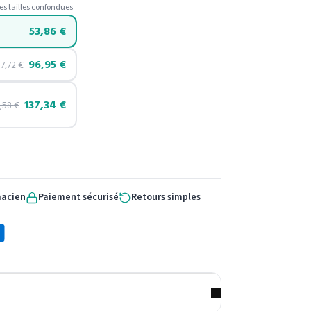
es tailles confondues
53,86
€
96,95
€
07,72
€
137,34
€
1,58
€
macien
Paiement sécurisé
Retours simples
X