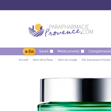
Santé
Médicaments
Complément
☀️ Été
Accueil
Soins de la Peau
Soins du visage
GEL Aquasource Hyalu 
/
/
/