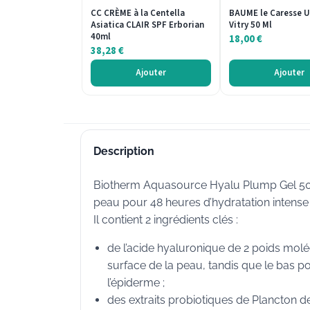
CC CRÈME à la Centella
BAUME le Caresse U
Asiatica CLAIR SPF Erborian
Vitry 50 Ml
40ml
18,00
€
38,28
€
Ajouter
Ajouter
Description
Biotherm Aquasource Hyalu Plump Gel 50 ml
peau pour 48 heures d’hydratation intense
Il contient 2 ingrédients clés :
de l’acide hyaluronique de 2 poids molécu
surface de la peau, tandis que le bas 
l’épiderme ;
des extraits probiotiques de Plancton de 