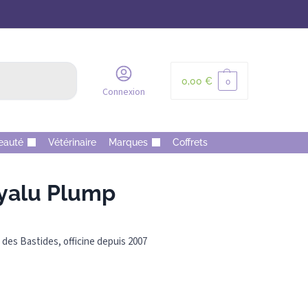
Recherche
0,00
€
0
Connexion
eauté
Vétérinaire
Marques
Coffrets
yalu Plump
des Bastides, officine depuis 2007