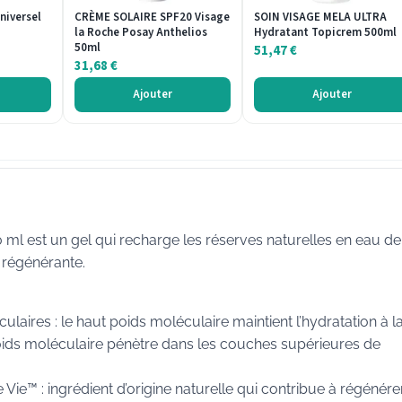
niversel
CRÈME SOLAIRE SPF20 Visage
SOIN VISAGE MELA ULTRA
la Roche Posay Anthelios
Hydratant Topicrem 500ml
50ml
51,47
€
31,68
€
Ajouter
Ajouter
 est un gel qui recharge les réserves naturelles en eau de
 régénérante.
laires : le haut poids moléculaire maintient l’hydratation à l
poids moléculaire pénètre dans les couches supérieures de
Vie™ : ingrédient d’origine naturelle qui contribue à régénérer