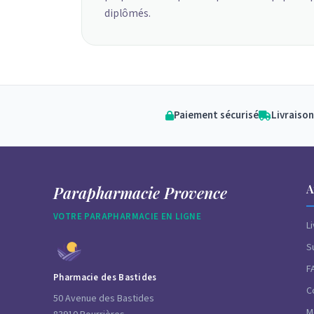
diplômés.
Paiement sécurisé
Livraison
A
Parapharmacie Provence
VOTRE PARAPHARMACIE EN LIGNE
L
S
F
Pharmacie des Bastides
C
50 Avenue des Bastides
M