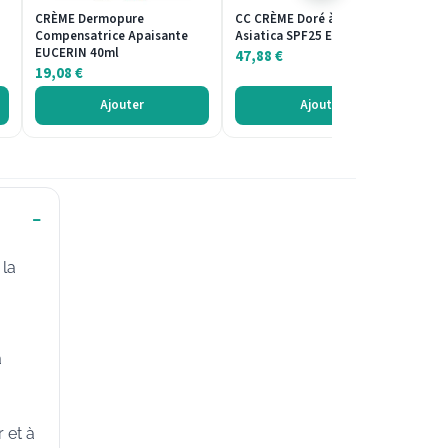
CRÈME Dermopure
CC CRÈME Doré à la Centella
CR
Compensatrice Apaisante
Asiatica SPF25 Erborian 40ml
Éc
EUCERIN 40ml
47,88
€
4
19,08
€
Ajouter
Ajouter
 la
a
 et à